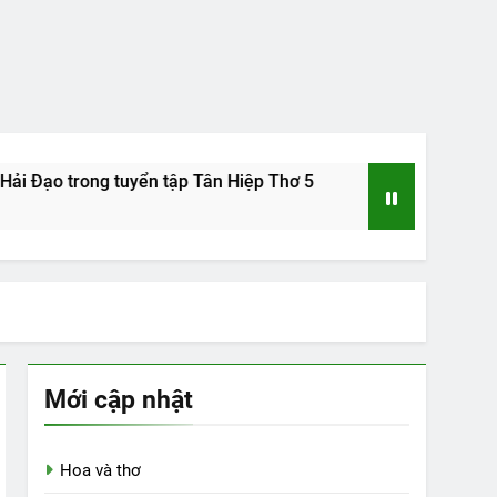
rong tuyển tập Tân Hiệp Thơ 5
Tác giả Nguyễn Đức Dũng 
15 Years Ago
Mới cập nhật
Hoa và thơ