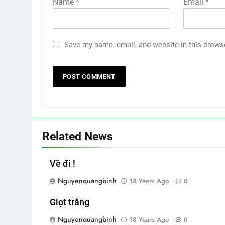
Name
*
Email
*
Save my name, email, and website in this brows
Related News
Về đi !
Nguyenquangbinh
18 Years Ago
0
Giọt trắng
Nguyenquangbinh
18 Years Ago
0