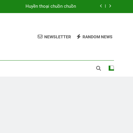
Huyền thoại chuồn chuồn
Chiều thương nhớ
u Điền trong tuyển tập Tân Hiệp Thơ 5
NEWSLETTER
RANDOM NEWS
Hoa và thơ
Huyền thoại chuồn chuồn
Chiều thương nhớ
u Điền trong tuyển tập Tân Hiệp Thơ 5