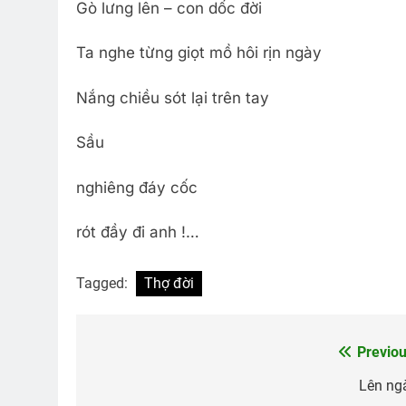
Gò lưng lên – con dốc đời
Ta nghe từng giọt mồ hôi rịn ngày
Nắng chiều sót lại trên tay
Sầu
nghiêng đáy cốc
rót đầy đi anh !…
Tagged:
Thợ đời
Previou
Post
navigation
Lên ng