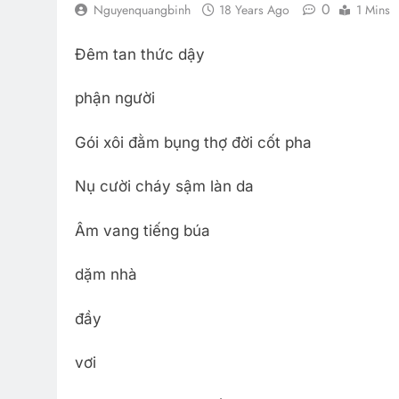
0
Nguyenquangbinh
18 Years Ago
1 Mins
Đêm tan thức dậy
phận người
Gói xôi đằm bụng thợ đời cốt pha
Nụ cười cháy sậm làn da
Âm vang tiếng búa
dặm nhà
đầy
vơi