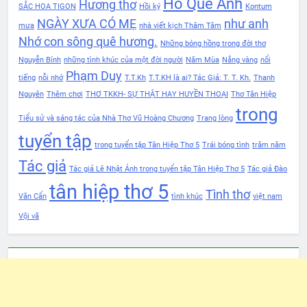
Hồ Quế Anh
Hương thơ
SẮC HOA TIGON
Hồi ký
Kontum
NGÀY XƯA CÓ MẸ
như anh
mưa
nhà viết kịch Thâm Tâm
Nhớ con sông quê hương.
Những bóng hồng trong đời thơ
Nguyễn Bính
những tình khúc của một đời người
Năm Mùa
Nắng vàng
nổi
Phạm Duy
tiếng
nỗi nhớ
T.T.Kh
T.T.KH là ai? Tác Giả: T. T. Kh.
Thanh
Nguyên
Thêm chơi
THƠ TKKH- SỰ THẬT HAY HUYỀN THOẠI
Thơ Tân Hiệp
trong
Tiểu sử và sáng tác của Nhà Thơ Vũ Hoàng Chương
Trang lòng
tuyển tập
trong tuyển tập Tân Hiệp Thơ 5
Trái bóng tình
trăm năm
Tác giả
Tác giả Lê Nhật Ánh trong tuyển tập Tân Hiệp Thơ 5
Tác giả Đào
tân hiệp thơ 5
Tình thơ
Văn Cẩn
tình khúc
việt nam
Vội vã