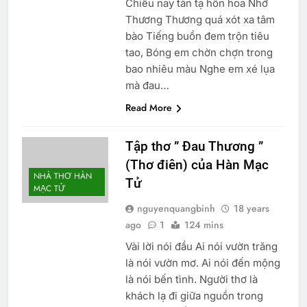
Chiều nay tàn tạ hồn hoa Nhớ
Thương Thương quá xót xa tâm
bào Tiếng buồn đem trộn tiêu
tao, Bóng em chờn chợn trong
bao nhiêu màu Nghe em xé lụa
mà đau…
Read More
Tập thơ ” Đau Thương ”
(Thơ điên) của Hàn Mạc
NHÀ THƠ HÀN
Tử
MẠC TỬ
nguyenquangbinh
18 years
ago
1
124 mins
Vài lời nói đầu Ai nói vườn trăng
là nói vườn mơ. Ai nói đến mộng
là nói bến tình. Người thơ là
khách lạ đi giữa nguồn trong