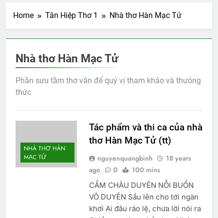
Home
Tân Hiệp Thơ 1
Nhà thơ Hàn Mạc Tử
Nhà thơ Hàn Mạc Tử
Phần sưu tầm thơ văn để quý vị tham khảo và thưỏng
thức
Tác phẩm và thi ca của nhà
thơ Hàn Mạc Tử (tt)
NHÀ THƠ HÀN
MẠC TỬ
nguyenquangbinh
18 years
ago
0
100 mins
CẨM CHÂU DUYÊN NỖI BUỒN
VÔ DUYÊN Sầu lên cho tới ngàn
khơi Ai đâu ráo lệ, chưa lời nói ra