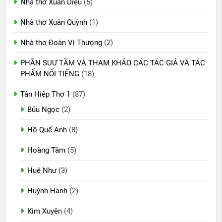
Nhà thơ Xuân Diệu
(5)
Nhà thơ Xuân Quỳnh
(1)
Nhà thơ Đoàn Vị Thưọng
(2)
PHẦN SUƯ TẦM VÀ THAM KHẢO CÁC TÁC GIẢ VÀ TÁC
PHẨM NỔI TIẾNG
(18)
Tân Hiệp Thơ 1
(87)
Bủu Ngọc
(2)
Hồ Quế Anh
(8)
Hoàng Tâm
(5)
Huệ Như
(3)
Huỳnh Hạnh
(2)
Kim Xuyên
(4)