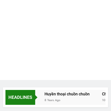
Hoa và thơ
Huyền thoại chuồn chuồn
Chiều 
HEADLINES
8 Years Ago
8 Years Ago
10 Years