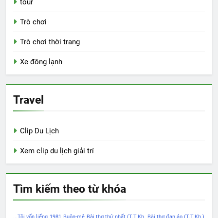
tour
Trò chơi
Trò chơi thời trang
Xe đông lạnh
Travel
Clip Du Lịch
Xem clip du lịch giải trí
Tìm kiếm theo từ khóa
...Tôi vốn liếng
1981
Buôn-mê
Bài thơ thứ nhất (T.T.Kh.
Bài thơ đan áo (T.T.Kh.)