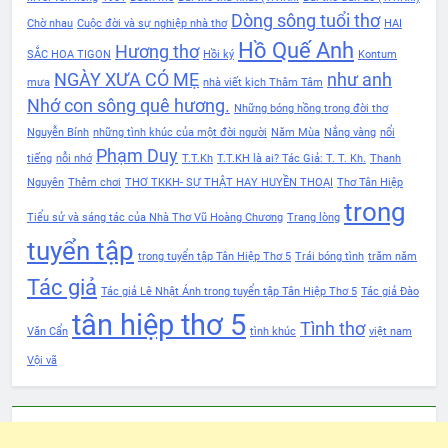
Dòng sông tuổi thơ
Chờ nhau
Cuộc đời và sự nghiệp nhà thơ
HAI
Hồ Quế Anh
Hương thơ
SẮC HOA TIGON
Hồi ký
Kontum
NGÀY XƯA CÓ MẸ
như anh
mưa
nhà viết kịch Thâm Tâm
Nhớ con sông quê hương.
Những bóng hồng trong đời thơ
Nguyễn Bính
những tình khúc của một đời người
Năm Mùa
Nắng vàng
nổi
Phạm Duy
tiếng
nỗi nhớ
T.T.Kh
T.T.KH là ai? Tác Giả: T. T. Kh.
Thanh
Nguyên
Thêm chơi
THƠ TKKH- SỰ THẬT HAY HUYỀN THOẠI
Thơ Tân Hiệp
trong
Tiểu sử và sáng tác của Nhà Thơ Vũ Hoàng Chương
Trang lòng
tuyển tập
trong tuyển tập Tân Hiệp Thơ 5
Trái bóng tình
trăm năm
Tác giả
Tác giả Lê Nhật Ánh trong tuyển tập Tân Hiệp Thơ 5
Tác giả Đào
tân hiệp thơ 5
Tình thơ
Văn Cẩn
tình khúc
việt nam
Vội vã