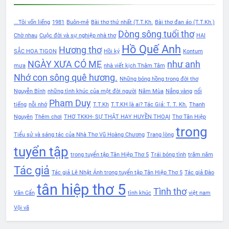
...Tôi vốn liếng
1981
Buôn-mê
Bài thơ thứ nhất (T.T.Kh.
Bài thơ đan áo (T.T.Kh.)
Dòng sông tuổi thơ
Chờ nhau
Cuộc đời và sự nghiệp nhà thơ
HAI
Hồ Quế Anh
Hương thơ
SẮC HOA TIGON
Hồi ký
Kontum
NGÀY XƯA CÓ MẸ
như anh
mưa
nhà viết kịch Thâm Tâm
Nhớ con sông quê hương.
Những bóng hồng trong đời thơ
Nguyễn Bính
những tình khúc của một đời người
Năm Mùa
Nắng vàng
nổi
Phạm Duy
tiếng
nỗi nhớ
T.T.Kh
T.T.KH là ai? Tác Giả: T. T. Kh.
Thanh
Nguyên
Thêm chơi
THƠ TKKH- SỰ THẬT HAY HUYỀN THOẠI
Thơ Tân Hiệp
trong
Tiểu sử và sáng tác của Nhà Thơ Vũ Hoàng Chương
Trang lòng
tuyển tập
trong tuyển tập Tân Hiệp Thơ 5
Trái bóng tình
trăm năm
Tác giả
Tác giả Lê Nhật Ánh trong tuyển tập Tân Hiệp Thơ 5
Tác giả Đào
tân hiệp thơ 5
Tình thơ
Văn Cẩn
tình khúc
việt nam
Vội vã