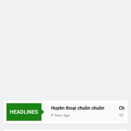
Hoa và thơ
Huyền thoại chuồn chuồn
Chiều t
HEADLINES
8 Years Ago
8 Years Ago
10 Years 