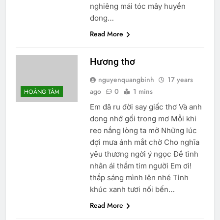
nghiêng mái tóc mây huyền
đong…
Read More
Hương thơ
nguyenquangbinh
17 years
ago
0
1 mins
HOÀNG TÂM
Em đã ru đời say giấc thơ Và anh
dong nhớ gối trong mơ Mỗi khi
reo nắng lòng ta mở Những lúc
đợi mưa ánh mắt chờ Cho nghĩa
yêu thương ngời ý ngọc Để tình
nhân ái thắm tim người Em ơi!
thắp sáng mình lên nhé Tình
khúc xanh tươi nối bến…
Read More