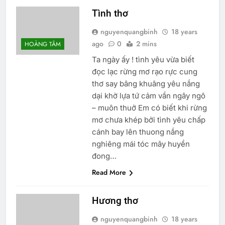
Tình thơ
nguyenquangbinh
18 years
ago
0
2 mins
HOÀNG TÂM
Ta ngày ấy ! tình yêu vừa biết
đọc lạc rừng mơ rạo rực cung
thơ say bâng khuâng yêu nắng
dại khờ lựa tứ cảm vần ngây ngô
– muôn thuở Em có biết khi rừng
mơ chưa khép bởi tình yêu chấp
cánh bay lên thuong nắng
nghiêng mái tóc mây huyền
đong…
Read More
Hương thơ
nguyenquangbinh
18 years