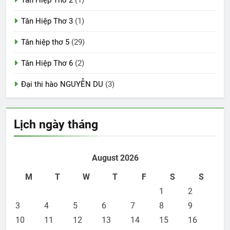
Tân Hiệp Thơ 3
(1)
Tân hiệp thơ 5
(29)
Tân Hiệp Thơ 6
(2)
Đại thi hào NGUYỄN DU
(3)
Lịch ngày tháng
August 2026
M
T
W
T
F
S
S
1
2
3
4
5
6
7
8
9
10
11
12
13
14
15
16