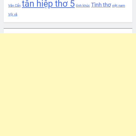
tân hiệp thơ 5
Tình thơ
Văn Cẩn
tình khúc
việt nam
Vội vã