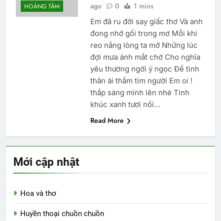
ago
0
1 mins
HOÀNG TÂM
Em đã ru đời say giấc thơ Và anh
đong nhớ gối trong mơ Mỗi khi
reo nắng lòng ta mở Những lúc
đợi mưa ánh mắt chờ Cho nghĩa
yêu thương ngời ý ngọc Để tình
thân ái thắm tim người Em oi !
thắp sáng mình lên nhé Tình
khúc xanh tươi nối…
Read More
Mới cập nhật
Hoa và thơ
Huyền thoại chuồn chuồn