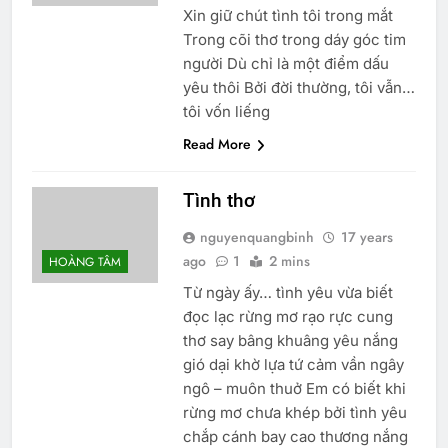
Xin giữ chút tình tôi trong mắt
Trong cõi thơ trong dáy góc tim
người Dù chỉ là một điểm dấu
yêu thôi Bởi đời thường, tôi vẫn…
tôi vốn liếng
Read More
Tình thơ
nguyenquangbinh
17 years
ago
1
2 mins
HOÀNG TÂM
Từ ngày ấy… tình yêu vừa biết
đọc lạc rừng mơ rạo rực cung
thơ say bâng khuâng yêu nắng
gió dại khờ lựa tứ cảm vần ngây
ngô – muôn thuở Em có biết khi
rừng mơ chưa khép bởi tình yêu
chắp cánh bay cao thương nắng