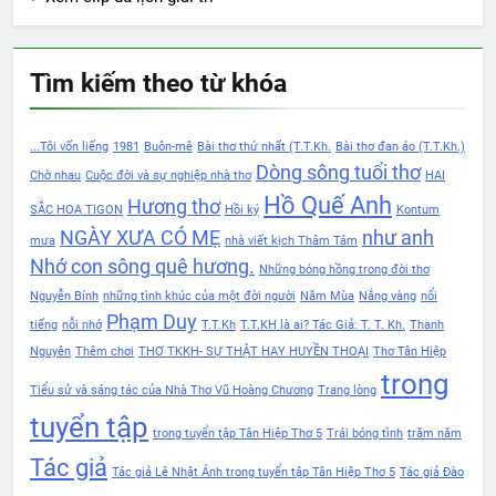
Tìm kiếm theo từ khóa
...Tôi vốn liếng
1981
Buôn-mê
Bài thơ thứ nhất (T.T.Kh.
Bài thơ đan áo (T.T.Kh.)
Dòng sông tuổi thơ
Chờ nhau
Cuộc đời và sự nghiệp nhà thơ
HAI
Hồ Quế Anh
Hương thơ
SẮC HOA TIGON
Hồi ký
Kontum
NGÀY XƯA CÓ MẸ
như anh
mưa
nhà viết kịch Thâm Tâm
Nhớ con sông quê hương.
Những bóng hồng trong đời thơ
Nguyễn Bính
những tình khúc của một đời người
Năm Mùa
Nắng vàng
nổi
Phạm Duy
tiếng
nỗi nhớ
T.T.Kh
T.T.KH là ai? Tác Giả: T. T. Kh.
Thanh
Nguyên
Thêm chơi
THƠ TKKH- SỰ THẬT HAY HUYỀN THOẠI
Thơ Tân Hiệp
trong
Tiểu sử và sáng tác của Nhà Thơ Vũ Hoàng Chương
Trang lòng
tuyển tập
trong tuyển tập Tân Hiệp Thơ 5
Trái bóng tình
trăm năm
Tác giả
Tác giả Lê Nhật Ánh trong tuyển tập Tân Hiệp Thơ 5
Tác giả Đào