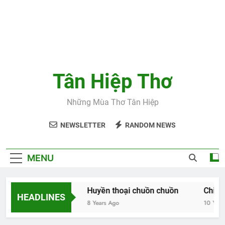
Tân Hiệp Thơ
Những Mùa Thơ Tân Hiệp
NEWSLETTER
RANDOM NEWS
MENU
Hoa và thơ
Huyền thoại chuồn chuồn
Chiều t
HEADLINES
8 Years Ago
8 Years Ago
10 Years A