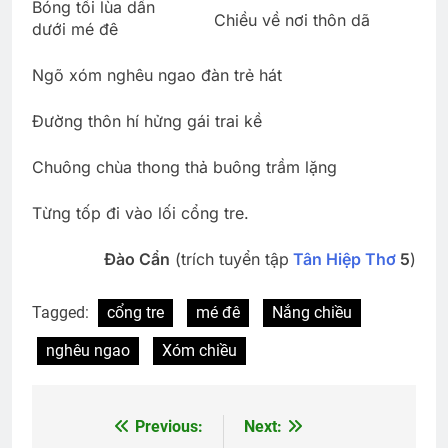
Bóng tối lùa dần
Chiều về nơi thôn dã
dưới mé đê
Ngõ xóm nghêu ngao đàn trẻ hát
Đường thôn hí hửng gái trai kề
Chuông chùa thong thả buông trầm lặng
Từng tốp đi vào lối cổng tre.
Đào Cẩn
(trích tuyển tập
Tân Hiệp Thơ
5
)
Tagged:
cổng tre
mé đê
Nắng chiều
nghêu ngao
Xóm chiều
Previous:
Next:
Post