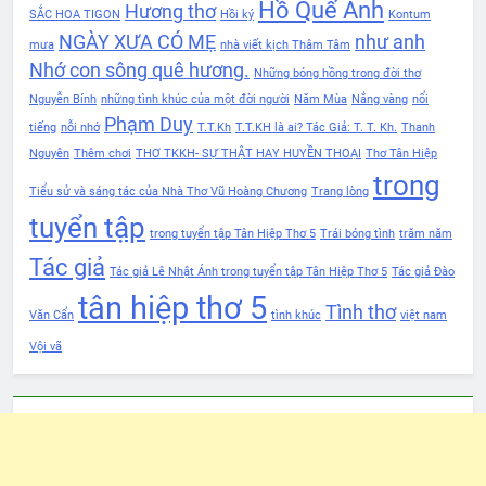
Hồ Quế Anh
Hương thơ
SẮC HOA TIGON
Hồi ký
Kontum
NGÀY XƯA CÓ MẸ
như anh
mưa
nhà viết kịch Thâm Tâm
Nhớ con sông quê hương.
Những bóng hồng trong đời thơ
Nguyễn Bính
những tình khúc của một đời người
Năm Mùa
Nắng vàng
nổi
Phạm Duy
tiếng
nỗi nhớ
T.T.Kh
T.T.KH là ai? Tác Giả: T. T. Kh.
Thanh
Nguyên
Thêm chơi
THƠ TKKH- SỰ THẬT HAY HUYỀN THOẠI
Thơ Tân Hiệp
trong
Tiểu sử và sáng tác của Nhà Thơ Vũ Hoàng Chương
Trang lòng
tuyển tập
trong tuyển tập Tân Hiệp Thơ 5
Trái bóng tình
trăm năm
Tác giả
Tác giả Lê Nhật Ánh trong tuyển tập Tân Hiệp Thơ 5
Tác giả Đào
tân hiệp thơ 5
Tình thơ
Văn Cẩn
tình khúc
việt nam
Vội vã