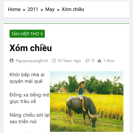
Home
2011
May
Xóm chiều
TÂN HIỆP THƠ 5
Xóm chiều
0
Nguyenquangbinh
15 Years Ago
1 Mins
Khói bếp nhà ai
quyện mái quê
Đồng xa tiếng mõ
giục trâu về
Nắng chiều sót lại
sau triền núi