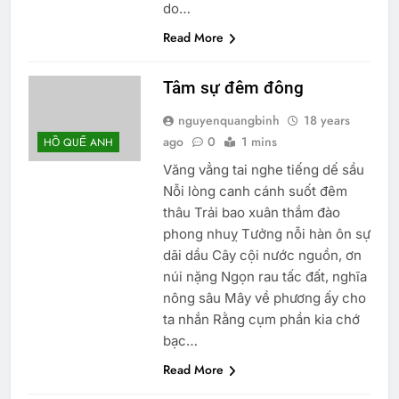
do…
Read More
Tâm sự đêm đông
nguyenquangbinh
18 years
ago
0
1 mins
HỒ QUẾ ANH
Văng vẳng tai nghe tiếng dế sầu
Nỗi lòng canh cánh suốt đêm
thâu Trải bao xuân thắm đào
phong nhuỵ Tưởng nỗi hàn ôn sự
dãi dầu Cây cội nước nguồn, ơn
núi nặng Ngọn rau tấc đất, nghĩa
nông sâu Mây về phương ấy cho
ta nhắn Rằng cụm phần kia chớ
bạc…
Read More