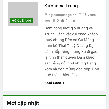
Đường về Trung
nguyenquangbinh
18 years
ago
0
1 mins
HỒ QUẾ ANH
Dặm hồng lướt gió hướng về
Trung Cảnh vật vui chào khách
thuỷ chung Đèo cả Cù Mông
nhìn bể Thái Thuỳ Dương Đại
Lãnh tiếp rừng thung Xe đi gác
lại tình thân quyến Dặm khúc
san bằng nỗi nhớ nhung Hàng
xóm bà con mừng đón tiếp Tình
quê thắm thiết tả sao…
Read More
Mới cập nhật