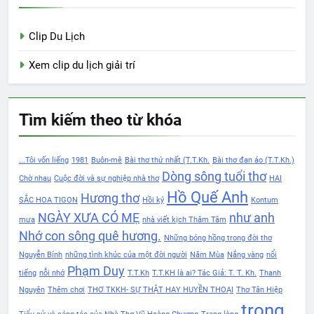
Clip Du Lịch
Xem clip du lịch giải trí
Tìm kiếm theo từ khóa
...Tôi vốn liếng
1981
Buôn-mê
Bài thơ thứ nhất (T.T.Kh.
Bài thơ đan áo (T.T.Kh.)
Dòng sông tuổi thơ
Chờ nhau
Cuộc đời và sự nghiệp nhà thơ
HAI
Hồ Quế Anh
Hương thơ
SẮC HOA TIGON
Hồi ký
Kontum
NGÀY XƯA CÓ MẸ
như anh
mưa
nhà viết kịch Thâm Tâm
Nhớ con sông quê hương.
Những bóng hồng trong đời thơ
Nguyễn Bính
những tình khúc của một đời người
Năm Mùa
Nắng vàng
nổi
Phạm Duy
tiếng
nỗi nhớ
T.T.Kh
T.T.KH là ai? Tác Giả: T. T. Kh.
Thanh
Nguyên
Thêm chơi
THƠ TKKH- SỰ THẬT HAY HUYỀN THOẠI
Thơ Tân Hiệp
trong