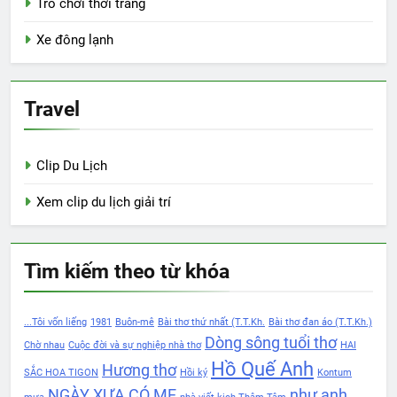
Trò chơi thời trang
Xe đông lạnh
Travel
Clip Du Lịch
Xem clip du lịch giải trí
Tìm kiếm theo từ khóa
...Tôi vốn liếng
1981
Buôn-mê
Bài thơ thứ nhất (T.T.Kh.
Bài thơ đan áo (T.T.Kh.)
Dòng sông tuổi thơ
Chờ nhau
Cuộc đời và sự nghiệp nhà thơ
HAI
Hồ Quế Anh
Hương thơ
SẮC HOA TIGON
Hồi ký
Kontum
NGÀY XƯA CÓ MẸ
như anh