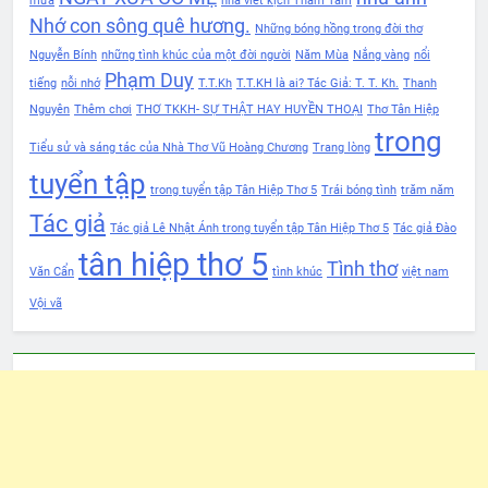
mưa
nhà viết kịch Thâm Tâm
Nhớ con sông quê hương.
Những bóng hồng trong đời thơ
Nguyễn Bính
những tình khúc của một đời người
Năm Mùa
Nắng vàng
nổi
Phạm Duy
tiếng
nỗi nhớ
T.T.Kh
T.T.KH là ai? Tác Giả: T. T. Kh.
Thanh
Nguyên
Thêm chơi
THƠ TKKH- SỰ THẬT HAY HUYỀN THOẠI
Thơ Tân Hiệp
trong
Tiểu sử và sáng tác của Nhà Thơ Vũ Hoàng Chương
Trang lòng
tuyển tập
trong tuyển tập Tân Hiệp Thơ 5
Trái bóng tình
trăm năm
Tác giả
Tác giả Lê Nhật Ánh trong tuyển tập Tân Hiệp Thơ 5
Tác giả Đào
tân hiệp thơ 5
Tình thơ
Văn Cẩn
tình khúc
việt nam
Vội vã