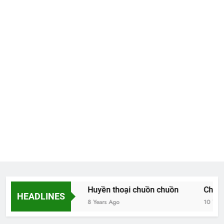
Hoa và thơ
Huyền thoại chuồn chuồn
Chiều t
HEADLINES
8 Years Ago
8 Years Ago
10 Years 