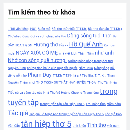
Tìm kiếm theo từ khóa
...Tôi vốn liếng
1981
Buôn-mê
Bài thơ thứ nhất (T.T.Kh.
Bài thơ đan áo (T.T.Kh.)
Dòng sông tuổi thơ
Chờ nhau
Cuộc đời và sự nghiệp nhà thơ
HAI
Hồ Quế Anh
Hương thơ
SẮC HOA TIGON
Hồi ký
Kontum
NGÀY XƯA CÓ MẸ
như anh
mưa
nhà viết kịch Thâm Tâm
Nhớ con sông quê hương.
Những bóng hồng trong đời thơ
Nguyễn Bính
những tình khúc của một đời người
Năm Mùa
Nắng vàng
nổi
Phạm Duy
tiếng
nỗi nhớ
T.T.Kh
T.T.KH là ai? Tác Giả: T. T. Kh.
Thanh
Nguyên
Thêm chơi
THƠ TKKH- SỰ THẬT HAY HUYỀN THOẠI
Thơ Tân Hiệp
trong
Tiểu sử và sáng tác của Nhà Thơ Vũ Hoàng Chương
Trang lòng
tuyển tập
trong tuyển tập Tân Hiệp Thơ 5
Trái bóng tình
trăm năm
Tác giả
Tác giả Lê Nhật Ánh trong tuyển tập Tân Hiệp Thơ 5
Tác giả Đào
tân hiệp thơ 5
Tình thơ
Văn Cẩn
tình khúc
việt nam