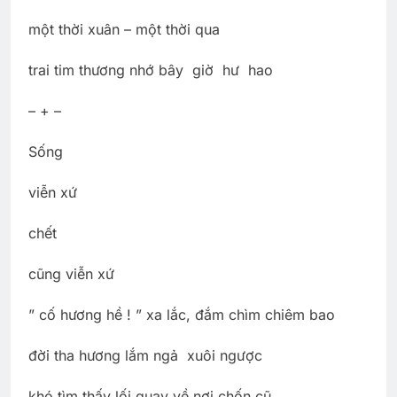
một thời xuân – một thời qua
trai tim thương nhớ bây giờ hư hao
– + –
Sống
viễn xứ
chết
cũng viễn xứ
” cố hương hề ! ” xa lắc, đắm chìm chiêm bao
đời tha hương lắm ngả xuôi ngược
khó tìm thấy lối quay về nơi chốn cũ