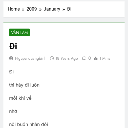
Home
2009
January
Đi
VÂN LAM
Đi
0
Nguyenquangbinh
18 Years Ago
1 Mins
Đi
thì hãy đi luôn
mỗi khi về
nhớ
nỗi buồn nhân đôi