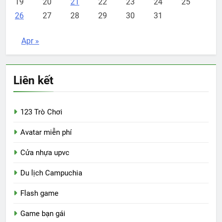
19
20
21
22
23
24
25
26
27
28
29
30
31
Apr »
Liên kết
123 Trò Chơi
Avatar miễn phí
Cửa nhựa upvc
Du lịch Campuchia
Flash game
Game bạn gái