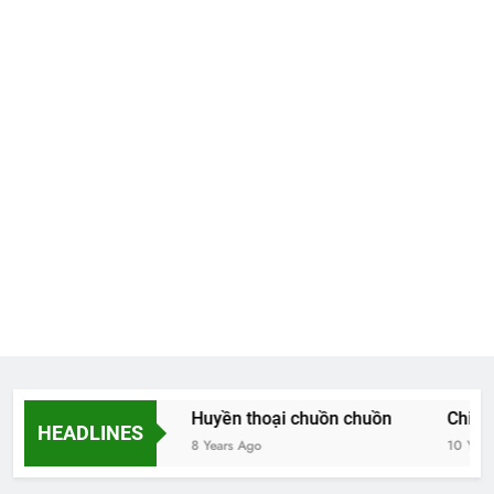
Hoa và thơ
Huyền thoại chuồn chuồn
Chiều t
HEADLINES
8 Years Ago
8 Years Ago
10 Years 