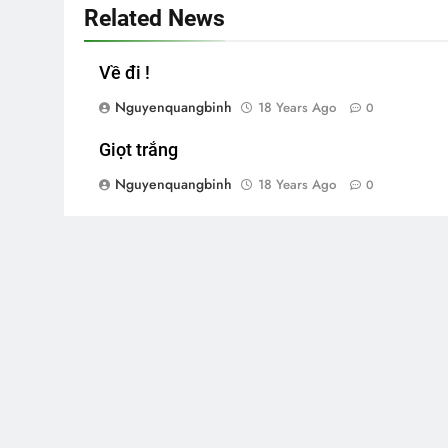
Related News
Về đi !
Nguyenquangbinh
18 Years Ago
0
Giọt trắng
Nguyenquangbinh
18 Years Ago
0