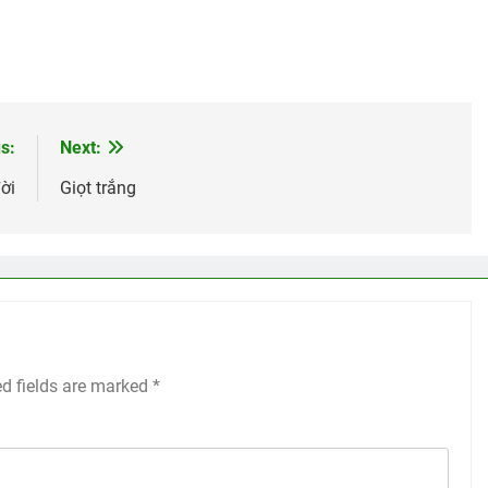
s:
Next:
ời
Giọt trắng
ed fields are marked
*