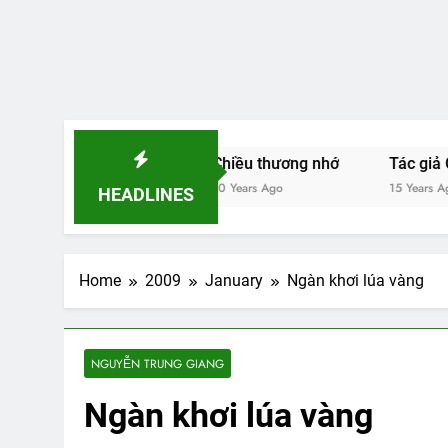
ại chuồn chuồn
Chiều thương nhớ
Tác giả Cao Hữu
10 Years Ago
15 Years Ago
HEADLINES
Home
2009
January
Ngàn khơi lúa vàng
NGUYỄN TRUNG GIANG
Ngàn khơi lúa vàng