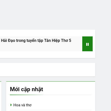
o trong tuyển tập Tân Hiệp Thơ 5
Tác giả Nguyễn Đức Dũ
15 Years Ago
Mới cập nhật
Hoa và thơ