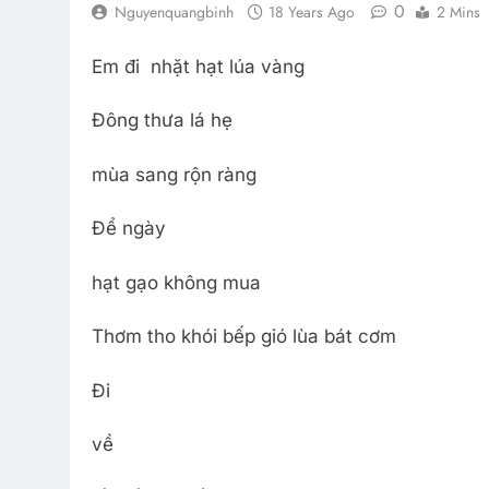
0
Nguyenquangbinh
18 Years Ago
2 Mins
Em đi nhặt hạt lúa vàng
Đông thưa lá hẹ
mùa sang rộn ràng
Để ngày
hạt gạo không mua
Thơm tho khói bếp gió lùa bát cơm
Đi
về