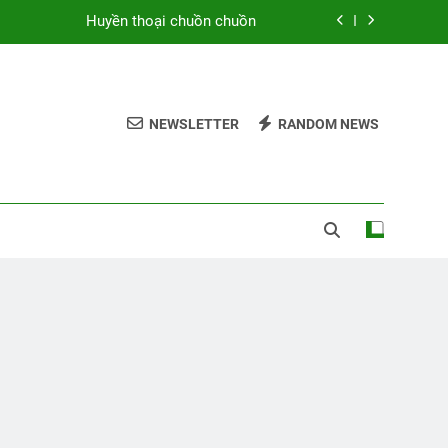
Huyền thoại chuồn chuồn
Chiều thương nhớ
u Điền trong tuyển tập Tân Hiệp Thơ 5
NEWSLETTER
RANDOM NEWS
Hoa và thơ
Huyền thoại chuồn chuồn
Chiều thương nhớ
u Điền trong tuyển tập Tân Hiệp Thơ 5