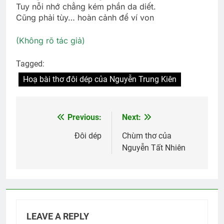
Tuy nỗi nhớ chẳng kém phần da diết.
Cũng phải tùy… hoàn cảnh để ví von
(Không rõ tác giả)
Tagged:
Hoạ bài thơ đôi dép của Nguyễn Trung Kiên
Previous:
Next:
Post
navigation
Đôi dép
Chùm thơ của
Nguyễn Tất Nhiên
LEAVE A REPLY