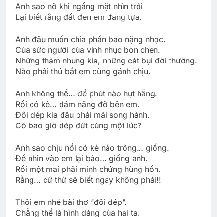
Anh sao nỡ khi ngẩng mặt nhìn trời
Lại biết rằng đất đen em đang tựa.
Anh đâu muốn chia phần bao nặng nhọc.
Của sức người của vinh nhục bon chen.
Những thảm nhung kia, những cát bụi đời thường.
Nào phải thứ bắt em cùng gánh chịu.
Anh không thể… để phút nào hụt hẫng.
Rồi có kẻ… dám nâng đỡ bên em.
Đôi dép kia đâu phải mãi song hành.
Có bao giờ dép đứt cùng một lúc?
Anh sao chịu nổi có kẻ nào trông… giống.
Để nhìn vào em lại bảo… giống anh.
Rồi một mai phải minh chứng hùng hồn.
Rằng… cứ thử sẽ biết ngay không phải!!
Thôi em nhé bài thơ “đôi dép”.
Chẳng thể là hình dáng của hai ta.