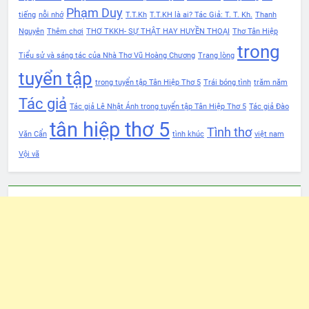
Phạm Duy
tiếng
nỗi nhớ
T.T.Kh
T.T.KH là ai? Tác Giả: T. T. Kh.
Thanh
Nguyên
Thêm chơi
THƠ TKKH- SỰ THẬT HAY HUYỀN THOẠI
Thơ Tân Hiệp
trong
Tiểu sử và sáng tác của Nhà Thơ Vũ Hoàng Chương
Trang lòng
tuyển tập
trong tuyển tập Tân Hiệp Thơ 5
Trái bóng tình
trăm năm
Tác giả
Tác giả Lê Nhật Ánh trong tuyển tập Tân Hiệp Thơ 5
Tác giả Đào
tân hiệp thơ 5
Tình thơ
Văn Cẩn
tình khúc
việt nam
Vội vã