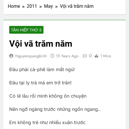
Home
2011
May
Vội vã trăm năm
TÂN HIỆP THƠ 5
Vội vã trăm năm
0
Nguyenquangbinh
15 Years Ago
1 Mins
Đâu phải cà-phê làm mất ngủ!
Đâu tại ly trà mà em trở trăn!
Có lẽ lâu rồi mình không ôn chuyện
Nên ngỡ ngàng trước những ngổn ngang..
Em không trẻ như nhiều xuân trước