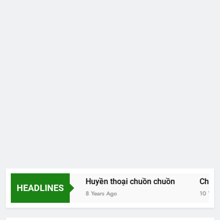
Hoa và thơ
Huyền thoại chuồn chuồn
Chiều t
HEADLINES
8 Years Ago
8 Years Ago
10 Years 