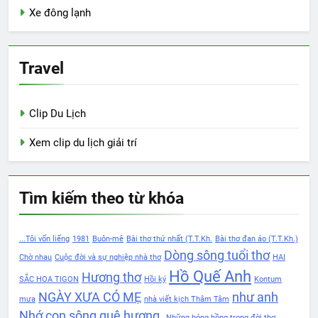
Xe đông lạnh
Travel
Clip Du Lịch
Xem clip du lịch giải trí
Tìm kiếm theo từ khóa
...Tôi vốn liếng
1981
Buôn-mê
Bài thơ thứ nhất (T.T.Kh.
Bài thơ đan áo (T.T.Kh.)
Dòng sông tuổi thơ
Chờ nhau
Cuộc đời và sự nghiệp nhà thơ
HAI
Hồ Quế Anh
Hương thơ
SẮC HOA TIGON
Hồi ký
Kontum
NGÀY XƯA CÓ MẸ
như anh
mưa
nhà viết kịch Thâm Tâm
Nhớ con sông quê hương.
Những bóng hồng trong đời thơ