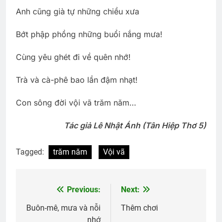
Anh cũng già tự những chiều xưa
Bớt phập phồng những buổi nắng mưa!
Cùng yêu ghét đi về quên nhớ!
Trà và cà-phê bao lần đậm nhạt!
Con sông đời vội vã trăm năm…
Tác giả Lê Nhật Ánh (Tân Hiệp Thơ 5)
Tagged:
trăm năm
Vội vã
Previous:
Next:
Post
navigation
Buôn-mê, mưa và nỗi
Thêm chơi
nhớ