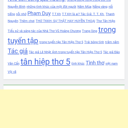
Nguyễn Bính
những tình khúc của một đời người
Năm Mùa
Nắng vàng
nổi
Phạm Duy
tiếng
nỗi nhớ
T.T.Kh
T.T.KH là ai? Tác Giả: T. T. Kh.
Thanh
Nguyên
Thêm chơi
THƠ TKKH- SỰ THẬT HAY HUYỀN THOẠI
Thơ Tân Hiệp
trong
Tiểu sử và sáng tác của Nhà Thơ Vũ Hoàng Chương
Trang lòng
tuyển tập
trong tuyển tập Tân Hiệp Thơ 5
Trái bóng tình
trăm năm
Tác giả
Tác giả Lê Nhật Ánh trong tuyển tập Tân Hiệp Thơ 5
Tác giả Đào
tân hiệp thơ 5
Tình thơ
Văn Cẩn
tình khúc
việt nam
Vội vã