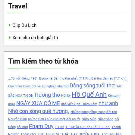
Travel
Clip Du Lịch
Xem clip du lịch giải trí
Tìm kiếm theo từ khóa
...Tôi vốn liếng
1981
Buôn-mê
Bài thơ thứ nhất (T.T.Kh.
Bài thơ đan áo (T.T.Kh.)
Dòng sông tuổi thơ
Chờ nhau
Cuộc đời và sự nghiệp nhà thơ
HAI
Hồ Quế Anh
Hương thơ
SẮC HOA TIGON
Hồi ký
Kontum
NGÀY XƯA CÓ MẸ
như anh
mưa
nhà viết kịch Thâm Tâm
Nhớ con sông quê hương.
Những bóng hồng trong đời thơ
Nguyễn Bính
những tình khúc của một đời người
Năm Mùa
Nắng vàng
nổi
Phạm Duy
tiếng
nỗi nhớ
T.T.Kh
T.T.KH là ai? Tác Giả: T. T. Kh.
Thanh
Nguyên
Thêm chơi
THƠ TKKH- SỰ THẬT HAY HUYỀN THOẠI
Thơ Tân Hiệp