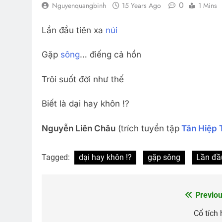
0
Nguyenquangbinh
15 Years Ago
1 Mins
Lần đầu tiên xa
núi
Gặp
sông
… điếng cả hồn
Trôi suốt đời như thế
Biết là dại hay khôn !?
Nguyễn Liên Châu
(trích tuyển tập
Tân Hiệp 
Tagged:
dại hay khôn !?
gặp sông
Lần đầ
Previou
Post
navigation
Cổ tích 