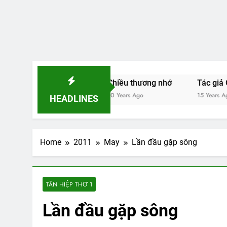
chuồn chuồn
Chiều thương nhớ
Tác giả Cao Hữu Đi
10 Years Ago
15 Years Ago
HEADLINES
Home
2011
May
Lần đầu gặp sông
TÂN HIỆP THƠ 1
Lần đầu gặp sông