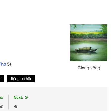
Thơ
5
)
Giòng sông
u
điếng cả hồn
s:
Next:
hồ
Bí