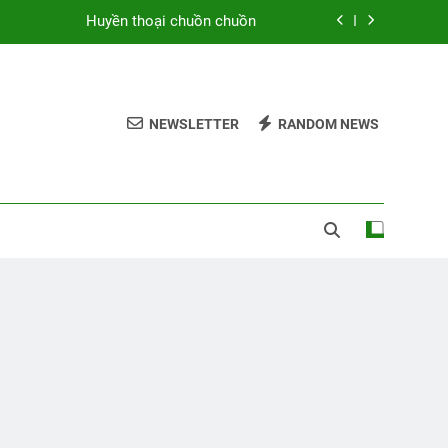
Huyền thoại chuồn chuồn
Chiều thương nhớ
u Điền trong tuyển tập Tân Hiệp Thơ 5
NEWSLETTER
RANDOM NEWS
Hoa và thơ
Huyền thoại chuồn chuồn
Chiều thương nhớ
u Điền trong tuyển tập Tân Hiệp Thơ 5