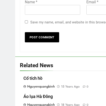
Name
*
Email
*
Save my name, email, and website in this brows
Related News
Cổ tích hồ
Nguyenquangbinh
15 Years Ago
0
Áo lụa Hà Đông
Nguyenquangbinh
18 Years Ago
0