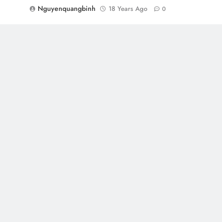
Nguyenquangbinh
18 Years Ago
0