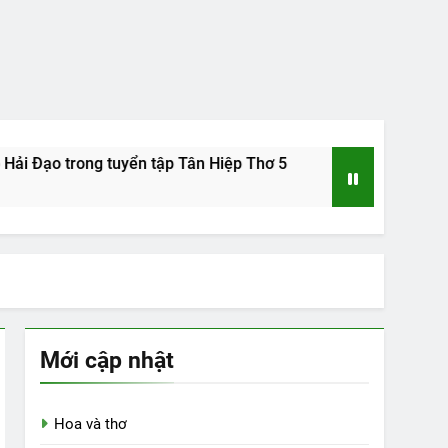
rong tuyển tập Tân Hiệp Thơ 5
Tác giả Nguyễn Đức Dũng 
15 Years Ago
Mới cập nhật
Hoa và thơ