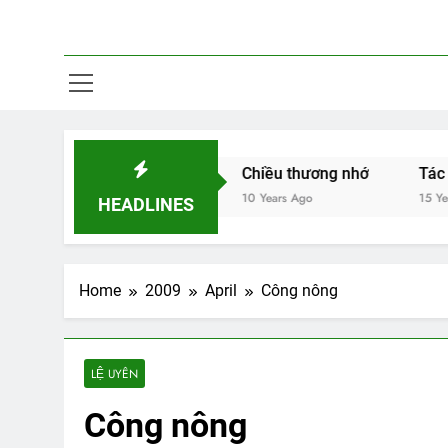
 thoại chuồn chuồn
Chiều thương nhớ
Tác giả Cao
 Ago
10 Years Ago
15 Years Ago
HEADLINES
Home
2009
April
Công nông
LỆ UYÊN
Công nông