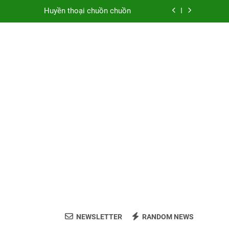
Huyền thoại chuồn chuồn
Chiều thương nhớ
u Điền trong tuyển tập Tân Hiệp Thơ 5
Hoa và thơ
Huyền thoại chuồn chuồn
Chiều thương nhớ
u Điền trong tuyển tập Tân Hiệp Thơ 5
NEWSLETTER
RANDOM NEWS