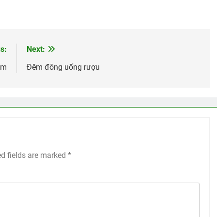
s:
Next:
ẩm
Đêm đông uống rượu
ed fields are marked
*