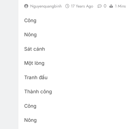
0
Nguyenquangbinh
17 Years Ago
1 Mins
Công
Nông
Sát cánh
Một lòng
Tranh đấu
Thành công
Công
Nông