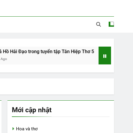
i Đạo trong tuyển tập Tân Hiệp Thơ 5
Tác giả Nguyễn Đứ
15 Years Ago
Mới cập nhật
Hoa và thơ