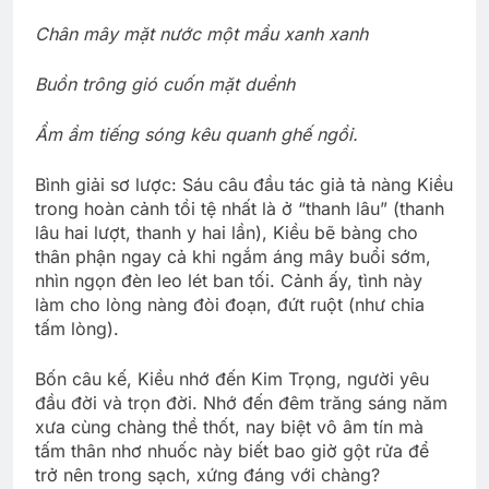
Chân mây mặt nước một mầu xanh xanh
Buồn trông gió cuốn mặt duềnh
Ầm ầm tiếng sóng kêu quanh ghế ngồi.
Bình giải sơ lược: Sáu câu đầu tác giả tả nàng Kiều
trong hoàn cảnh tồi tệ nhất là ở “thanh lâu” (thanh
lâu hai lượt, thanh y hai lần), Kiều bẽ bàng cho
thân phận ngay cả khi ngắm áng mây buổi sớm,
nhìn ngọn đèn leo lét ban tối. Cảnh ấy, tình này
làm cho lòng nàng đòi đoạn, đứt ruột (như chia
tấm lòng).
Bốn câu kế, Kiều nhớ đến Kim Trọng, người yêu
đầu đời và trọn đời. Nhớ đến đêm trăng sáng năm
xưa cùng chàng thề thốt, nay biệt vô âm tín mà
tấm thân nhơ nhuốc này biết bao giờ gột rửa để
trở nên trong sạch, xứng đáng với chàng?