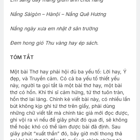
Nắng Sàigòn – Hànội – Nắng Quê Hương
Nắng ngày xưa em nhặt ở sân trường
Đem hong gió Thu vàng hay ép sách.
TÓM TẮT
Một bài Thơ hay phải hội đủ ba yếu tố: Lời hay, Ý
đẹp, và Truyền cảm. Có cả ba yếu tố thiết yếu
này, người ta gọi tắt là một bài thơ hay, một bài
thơ có hồn. Khi thi sĩ cảm hứng, tứ thơ tuôn tràn,
hồn thơ lai láng. Chính kẻ viết bài này, có nhiều lần
bút không kịp ghi tứ thơ trên giấy, phải dùng
những chữ viết tắt mà chính tác giả mới đọc được,
ghi vội ra vì nếu để giây phút đó qua đi, sẽ không
thể hoặc khó có thể làm được bài đã định. Sau
giây phút “xuất thần” đó, bây giờ mới thong thả