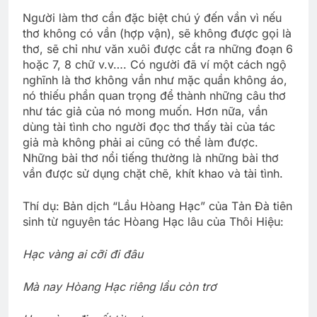
Người làm thơ cần đặc biệt chú ý đến vần vì nếu
thơ không có vần (hợp vận), sẽ không được gọi là
thơ, sẽ chỉ như văn xuôi được cắt ra những đoạn 6
hoặc 7, 8 chữ v.v…. Có người đã ví một cách ngộ
nghĩnh là thơ không vần như mặc quần không áo,
nó thiếu phần quan trọng để thành những câu thơ
như tác giả của nó mong muốn. Hơn nữa, vần
dùng tài tình cho người đọc thơ thấy tài của tác
giả mà không phải ai cũng có thể làm được.
Những bài thơ nổi tiếng thường là những bài thơ
vần được sử dụng chặt chẽ, khít khao và tài tình.
Thí dụ: Bản dịch “Lầu Hòang Hạc” của Tản Đà tiên
sinh từ nguyên tác Hòang Hạc lâu của Thôi Hiệu:
Hạc vàng ai cỡi đi đâu
Mà nay Hòang Hạc riêng lầu còn trơ