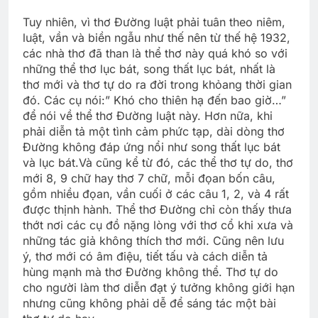
Tuy nhiên, vì thơ Đường luật phải tuân theo niêm,
luật, vần và biền ngẫu như thế nên từ thế hệ 1932,
các nhà thơ đã than là thể thơ này quá khó so với
những thể thơ lục bát, song thất lục bát, nhất là
thơ mới và thơ tự do ra đời trong khỏang thời gian
đó. Các cụ nói:” Khó cho thiên hạ đến bao giờ…”
để nói về thể thơ Đường luật này. Hơn nữa, khi
phải diễn tả một tình cảm phức tạp, dài dòng thơ
Đường không đáp ứng nổi như song thất lục bát
và lục bát.Và cũng kể từ đó, các thể thơ tự do, thơ
mới 8, 9 chữ hay thơ 7 chữ, mỗi đọan bốn câu,
gồm nhiều đọan, vần cuối ở các câu 1, 2, và 4 rất
được thịnh hành. Thể thơ Đường chỉ còn thấy thưa
thớt nơi các cụ đồ nặng lòng với thơ cổ khi xưa và
những tác giả không thích thơ mới. Cũng nên lưu
ý, thơ mới có âm điệu, tiết tấu và cách diễn tả
hùng mạnh mà thơ Đường không thể. Thơ tự do
cho người làm thơ diễn đạt ý tưởng không giới hạn
nhưng cũng không phải dễ để sáng tác một bài