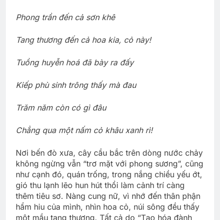
Phong trần đến cả sơn khê
Tang thương đến cả hoa kia, cỏ này!
Tuồng huyễn hoá đã bày ra đấy
Kiếp phù sinh trông thấy mà đau
Trăm năm còn có gì đâu
Chẳng qua một nấm cỏ khâu xanh rì!
Nơi bến đò xưa, cây cầu bắc trên dòng nước chảy
không ngừng vẫn “trơ mặt với phong sương”, cũng
như cạnh đó, quán trống, trong nắng chiều yếu ớt,
gió thu lạnh lẽo hun hút thổi làm cảnh trí càng
thêm tiêu sơ. Nàng cung nữ, vì nhớ đến thân phận
hẩm hiu của mình, nhìn hoa cỏ, núi sông đều thấy
một mầu tang thương. Tất cả do “Tạo hóa đành