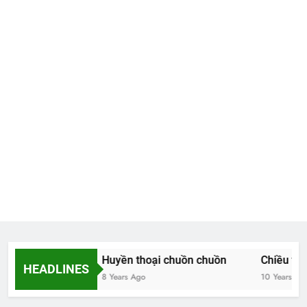
oa và thơ
Huyền thoại chuồn chuồn
Chiều thương
HEADLINES
 Years Ago
8 Years Ago
10 Years Ago