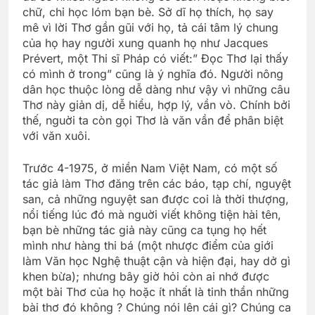
chữ, chỉ học lóm bạn bè. Sở dĩ họ thích, họ say
mê vì lời Thơ gần gũi với họ, tả cái tâm lý chung
của họ hay người xung quanh họ như Jacques
Prévert, một Thi sĩ Pháp có viết:” Ðọc Thơ lại thấy
có mình ở trong” cũng là ý nghĩa đó. Người nông
dân học thuộc lòng dễ dàng như vậy vì những câu
Thơ này giản dị, dễ hiểu, hợp lý, vần vò. Chính bởi
thế, nguời ta còn gọi Thơ là văn vần để phân biệt
với văn xuôi.
Trước 4-1975, ở miền Nam Việt Nam, có một số
tác giả làm Thơ đăng trên các báo, tạp chí, nguyệt
san, cả những nguyệt san được coi là thời thượng,
nổi tiếng lúc đó mà nguời viết không tiện hài tên,
bạn bè những tác giả này cũng ca tụng họ hết
mình như hàng thi bá (một nhược điểm của giới
làm Văn học Nghệ thuật cận và hiện đại, hay dở gì
khen bừa); nhưng bây giờ hỏi còn ai nhớ được
một bài Thơ của họ hoặc ít nhất là tinh thần những
bài thơ đó không ? Chúng nói lên cái gì? Chúng ca