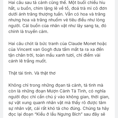
Hai câu sau tả cảnh cũng thế. Một buổi chiều hiu
hắt, u buồn, chim lặng lẽ về tổ, đoá trà mi cô đơn
dưới ánh trăng thượng tuần. Vẫn có hoa và trăng
nhưng hoa và trăng nhuốm vẻ tiêu điều như lòng
người. Cái buồn của nhân vật như lây sang ta, đó
chính là truyền cảm.
Hai câu chót là bức tranh của Claude Monet hoặc
của Vincent van Gogh đưa tầm mắt ta ra xa đến
tận chân trời, toàn mầu xanh tươi, chỉ điểm vài
cánh lê trắng muốt.
Thật tài tình. Và thật thơ
Không chỉ trong những đọan tả cảnh, tả tình mà
còn là những đoạn Mượn Cảnh Tả Tình, có nghĩa
người đọc chỉ cần chú ý vào không gian, thời gian,
sự vật xung quanh nhân vật mà thấy rõ được tâm
sự nhân vật, cái rất khó tả cho đúng. Chúng ta hãy
đọc lại đoạn “Kiều ở lầu Ngưng Bích” sau đây sẽ