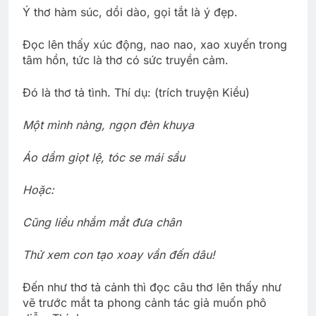
Ý thơ hàm súc, dồi dào, gọi tắt là ý đẹp.
Ðọc lên thấy xúc động, nao nao, xao xuyến trong
tâm hồn, tức là thơ có sức truyền cảm.
Ðó là thơ tả tình. Thí dụ: (trích truyện Kiều)
Một mình nàng, ngọn đèn khuya
Áo dầm giọt lệ, tóc se mái sầu
Hoặc:
Cũng liều nhắm mắt đưa chân
Thử xem con tạo xoay vần đến dâu!
Ðến như thơ tả cảnh thì đọc câu thơ lên thấy như
vẽ trước mắt ta phong cảnh tác giả muốn phô