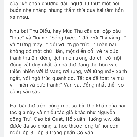
của “kẻ chốn chương đài, người lữ thứ” một nỗi
buồn nhẹ nhàng nhưng thấm thía của hai tâm hồn
xa nhau.
Như bài Thu Ðiếu, hay Mùa Thu câu cá, cặp câu
“thực” và “luận”: “Sóng biếc…” đối với “Lá vàng…”
và “Từng mây…” đối với “Ngõ trúc…”.Toàn bài
không có một chữ Hán, một điển cố, vẽ ra bức
tranh thu êm đềm, tịch mịch trong đó chỉ có một
động vật duy nhất là nhà thơ đang thả hồn vào
thiên nhiên với lá vàng rơi rụng, với từng mây xanh
ngắt, với ngõ trúc quanh co. Tất cả đã toát ra mùi
vị Thiền và bức tranh:” Vạn vật đồng nhất thể” vô
cùng sâu sắc.
Hai bài thơ trên, cùng một số bài thơ khác của hai
tác giả này và nhiều tác giả khác như Nguyễn
công Trứ, Cao bá Quát, Hồ xuân Hương v.v…đã
được đa số chúng ta học thuộc lòng từ hồi còn
ngồi lớp 8, lớp 9 trong phần Cổ văn.