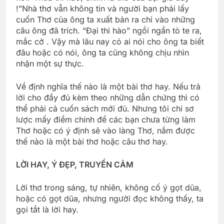
!”Nhà thơ vẫn không tin và người bạn phải lấy
cuốn Thơ của ông ta xuất bản ra chỉ vào những
câu ông đã trích. “Ðại thi hào” ngồi ngẩn tò te ra,
mắc cở . Vậy mà lâu nay có ai nói cho ông ta biết
đâu hoặc có nói, ông ta cũng không chịu nhìn
nhận một sự thực.
Về định nghĩa thế nào là một bài thơ hay. Nếu trả
lời cho đầy đủ kèm theo những dẫn chứng thì có
thể phải cả cuốn sách mới đủ. Nhưng tôi chỉ sơ
lược mấy điểm chính để các bạn chưa từng làm
Thơ hoặc có ý định sẽ vào làng Thơ, nắm được
thế nào là một bài thơ hoặc câu thơ hay.
LỜI HAY, Ý ÐẸP, TRUYỀN CẢM
Lời thơ trong sáng, tự nhiên, không cố ý gọt dũa,
hoặc có gọt dũa, nhưng người đọc không thấy, ta
gọi tắt là lời hay.