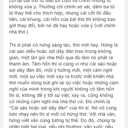
coi lại bài thơ từ đầu tới cuối và chỉnh những từ
không vừa ý. Thường chỉ chỉnh sơ sài, dăm ba từ
bị thay thế cho thích hợp, nhưng cái cốt lõi đầu
tiên, cái khung, cái hồn của bài thơ thì không bao
giờ thay đổi, bởi nó đã hay hoặc vừa ý (với chính
nhà thơ.)
Thi sĩ phải có hứng sáng tác, thơ mới hay. Hứng là
cái sáo diều hoặc sợi dây đàn treo trong không
gian, một làn gió nhẹ thổi qua đủ làm nó phát ra
thanh âm. Tâm hồn thi sĩ cũng ví như cái sáo hoặc
sợi dây đàn đó, một ý tưởng mới, một cảm nghĩ
mới, một sự việc mới xảy ra trước mắt khiến nhà
thơ muốn dùng bút ghi lại sự việc hoặc những cảm
nghỉ của mình trong khi người không có tâm hồn
thi sĩ, không để ý tới sự việc xảy ra, cũng không
có những cảm nghĩ mà nhà thơ có. Ðó chính là
“Cái sáo hoặc sợi dây đàn” của thi sĩ. Nó vô cùng
bén nhạy nên thi sĩ mới có hứng thơ. Với nhà văn,
hứng viết văn cũng tương tự thế. Do đó, chúng ta
phân biệt hai loại, nếu ghi thường: văn xuôi; nếu