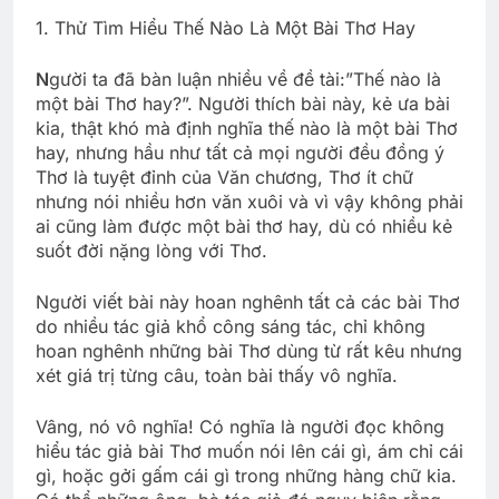
1. Thử Tìm Hiểu Thế Nào Là Một Bài Thơ Hay
N
gười ta đã bàn luận nhiều về đề tài:”Thế nào là
một bài Thơ hay?”. Người thích bài này, kẻ ưa bài
kia, thật khó mà định nghĩa thế nào là một bài Thơ
hay, nhưng hầu như tất cả mọi người đều đồng ý
Thơ là tuyệt đỉnh của Văn chương, Thơ ít chữ
nhưng nói nhiều hơn văn xuôi và vì vậy không phải
ai cũng làm được một bài thơ hay, dù có nhiều kẻ
suốt đời nặng lòng với Thơ.
Người viết bài này hoan nghênh tất cả các bài Thơ
do nhiều tác giả khổ công sáng tác, chỉ không
hoan nghênh những bài Thơ dùng từ rất kêu nhưng
xét giá trị từng câu, toàn bài thấy vô nghĩa.
Vâng, nó vô nghĩa! Có nghĩa là người đọc không
hiểu tác giả bài Thơ muốn nói lên cái gì, ám chỉ cái
gì, hoặc gởi gấm cái gì trong những hàng chữ kia.