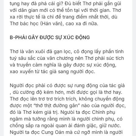
tụng hay đả phá cái gì? Ðủ biết Thơ phải gần gũi
với dân gian mới có thể tồn tại với thời gian. Thơ
xa rời thực tế là chỉ để trang điểm nhất thời, dù
Thơ bác học (Hán văn), cao xa đi nữa.
B-PHẢI GÂY ÐƯỢC SỰ XÚC ÐỘNG
Thơ là văn xuôi đã gạn lọc, cô đọng lấy phần tinh
tuý sâu sắc của văn chương nên Thơ phải súc tích
và truyền cảm nghĩa là gây được sự xúc động,
xao xuyến từ tác giả sang người đọc.
Người đọc phải có được sự rung động của tác giả
, dù cường độ kém hơn, mới được gọi là thơ hay.
Thơ đọc lên trơ trơ trích trích, không chuyển động
được một “thớ thịt đường gân” nào của người đọc,
đó là Thơ kém giá trị. Ngưòi ta đọc Chinh phụ
ngâm mà tưởng rằng mình là người chinh phụ, có
chồng sắp ra ngoài quan ải đánh giặc, giữ nước.
Người ta đọc Cung Oán mà cứ ngỡ mình là người