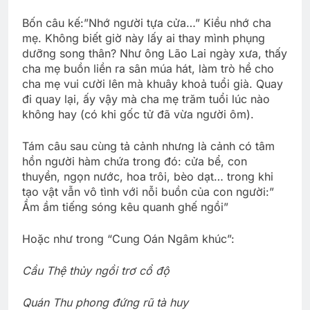
Bốn câu kế:”Nhớ người tựa cửa…” Kiều nhớ cha
mẹ. Không biết giờ này lấy ai thay mình phụng
dưỡng song thân? Như ông Lão Lai ngày xưa, thấy
cha mẹ buồn liền ra sân múa hát, làm trò hề cho
cha mẹ vui cười lên mà khuây khoả tuổi già. Quay
đi quay lại, ấy vậy mà cha mẹ trăm tuổi lúc nào
không hay (có khi gốc tử đã vừa người ôm).
Tám câu sau cùng tả cảnh nhưng là cảnh có tâm
hồn người hàm chứa trong đó: cửa bể, con
thuyền, ngọn nước, hoa trôi, bèo dạt… trong khi
tạo vật vẫn vô tình với nỗi buồn của con người:”
Ầm ầm tiếng sóng kêu quanh ghế ngồi”
Hoặc như trong “Cung Oán Ngâm khúc”:
Cầu Thệ thủy ngồi trơ cổ độ
Quán Thu phong đứng rũ tà huy