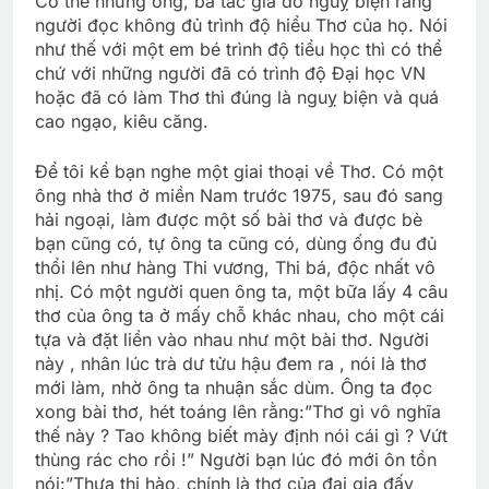
Có thể những ông, bà tác giả đó nguỵ biện rằng
người đọc không đủ trình độ hiểu Thơ của họ. Nói
như thế với một em bé trình độ tiểu học thì có thể
chứ với những người đã có trình độ Ðại học VN
hoặc đã có làm Thơ thì đúng là nguỵ biện và quá
cao ngạo, kiêu căng.
Ðể tôi kể bạn nghe một giai thoại về Thơ. Có một
ông nhà thơ ở miền Nam trước 1975, sau đó sang
hải ngoại, làm được một số bài thơ và được bè
bạn cũng có, tự ông ta cũng có, dùng ống đu đủ
thổi lên như hàng Thi vương, Thi bá, độc nhất vô
nhị. Có một người quen ông ta, một bữa lấy 4 câu
thơ của ông ta ở mấy chỗ khác nhau, cho một cái
tựa và đặt liền vào nhau như một bài thơ. Người
này , nhân lúc trà dư tửu hậu đem ra , nói là thơ
mới làm, nhờ ông ta nhuận sắc dùm. Ông ta đọc
xong bài thơ, hét toáng lên rằng:”Thơ gì vô nghĩa
thế này ? Tao không biết mày định nói cái gì ? Vứt
thùng rác cho rồi !” Người bạn lúc đó mới ôn tồn
nói:”Thưa thi hào, chính là thơ của đại gia đấy