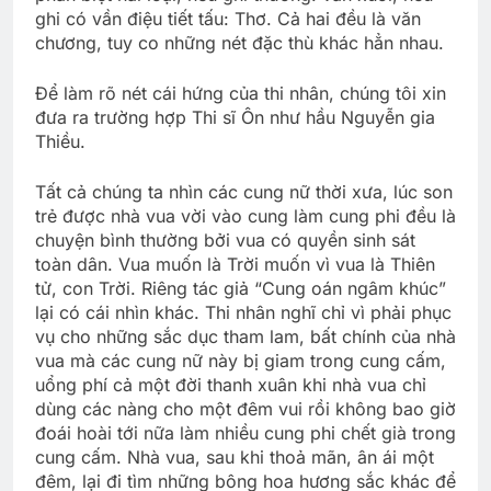
ghi có vần điệu tiết tấu: Thơ. Cả hai đều là văn
chương, tuy co những nét đặc thù khác hẳn nhau.
Ðể làm rõ nét cái hứng của thi nhân, chúng tôi xin
đưa ra trường hợp Thi sĩ Ôn như hầu Nguyễn gia
Thiều.
Tất cả chúng ta nhìn các cung nữ thời xưa, lúc son
trẻ được nhà vua vời vào cung làm cung phi đều là
chuyện bình thường bởi vua có quyền sinh sát
toàn dân. Vua muốn là Trời muốn vì vua là Thiên
tử, con Trời. Riêng tác giả “Cung oán ngâm khúc”
lại có cái nhìn khác. Thi nhân nghĩ chỉ vì phải phục
vụ cho những sắc dục tham lam, bất chính của nhà
vua mà các cung nữ này bị giam trong cung cấm,
uổng phí cả một đời thanh xuân khi nhà vua chỉ
dùng các nàng cho một đêm vui rồi không bao giờ
đoái hoài tới nữa làm nhiều cung phi chết già trong
cung cấm. Nhà vua, sau khi thoả mãn, ân ái một
đêm, lại đi tìm những bông hoa hương sắc khác để