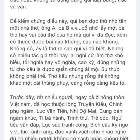
và vần.
Ðể kiểm chứng điều này, quí bạn đọc thử nhớ tên
một nhà thơ, ông A, bà B v.v…cố nhớ lấy một bài
thơ hay vài câu thơ của họ mà quí vị đã đọc, xem
có thuộc được bài nào không, câu nào không.
Không có, ấy là thơ ra sao quí vị đã biết. Nhưng
có nhiều tác giả thời nay lại nghĩ cứ làm thơ khó
hiểu, tối nghĩa hay vô nghĩa, cao kỳ, dùng những
từ cho kêu là được quần chúng ái mộ. Sự thực
không phải thế. Thơ kêu nhưng rỗng thì không
khác một cái thùng phuy, càng rỗng càng kêu to.
Trước đây, rất nhiều người, ngay cả ở nông thôn
Việt nam, đã học thuộc lòng Truyện Kiều, Chinh
phụ ngâm, Lục Vân Tiên, Nhị Ðộ Mai, Cung oán
ngâm khúc, Tì bà hành, Trinh thử, Trê cóc, Ngư
tiều vấn đáp, Lục súc tranh công, Bích câu kỳ ngô
v.v…lúc rảnh rang, đọc vanh vách cho nhau nghe
dù có nhiều người không có sách hoặc không biết