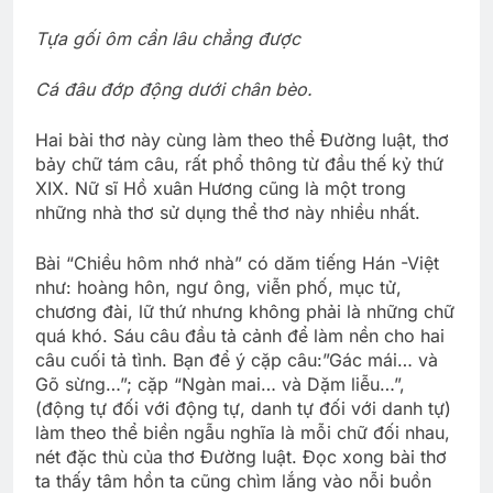
Tựa gối ôm cần lâu chẳng được
Cá đâu đớp động dưới chân bèo.
Hai bài thơ này cùng làm theo thể Ðường luật, thơ
bảy chữ tám câu, rất phổ thông từ đầu thế kỷ thứ
XIX. Nữ sĩ Hồ xuân Hương cũng là một trong
những nhà thơ sử dụng thể thơ này nhiều nhất.
Bài “Chiều hôm nhớ nhà” có dăm tiếng Hán -Việt
như: hoàng hôn, ngư ông, viễn phố, mục tử,
chương đài, lữ thứ nhưng không phải là những chữ
quá khó. Sáu câu đầu tả cảnh để làm nền cho hai
câu cuối tả tình. Bạn để ý cặp câu:”Gác mái… và
Gõ sừng…”; cặp “Ngàn mai… và Dặm liễu…”,
(động tự đối với động tự, danh tự đối với danh tự)
làm theo thể biền ngẫu nghĩa là mỗi chữ đối nhau,
nét đặc thù của thơ Ðường luật. Ðọc xong bài thơ
ta thấy tâm hồn ta cũng chìm lắng vào nỗi buồn