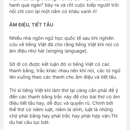
hanh quá ngán” bày ra và rốt cuộc kiếp người trôi
nổi chỉ còn lại một nấm cỏ khâu xanh rì!
ÂM ĐIỆU, TIẾT TẤU
Nhiều nhà ngôn ngữ học quốc tế sau khi nghiên
cứu về tiếng Việt đã cho rằng tiếng Việt khi nói có
âm điệu như hát (singing language).
Sở dĩ có được kết luận đó vì tiếng Việt có các
thanh bằng, trắc khác nhau nên khi nói, các từ ngữ
lên xuống theo các thanh cho âm điệu và tiết tấu.
Thi sĩ tiếng Việt khi làm thơ lại càng cần phải để ý
đến các thanh bằng trắc này để cho bài thơ có âm
điệu tiết tấu hay, dễ đọc và quyến rũ. Chính bởi
thế thơ có niêm luật, niêm là dính, luật là những
chữ phải bằng hay phải trắc hay phải hợp vận.Thí
dụ hai câu lục bát: