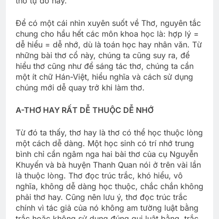
thơ tự do hay.
Để có một cái nhìn xuyên suốt về Thơ, nguyên tắc
chung cho hầu hết các môn khoa học là: hợp lý =
dễ hiểu = dễ nhớ, dù là toán học hay nhân văn. Từ
những bài thơ cổ này, chúng ta cũng suy ra, để
hiểu thơ cũng như để sáng tác thơ, chúng ta cần
một ít chữ Hán-Việt, hiểu nghĩa và cách sử dụng
chúng mới dễ quay trở khi làm thơ.
A-THƠ HAY RẤT DỄ THUỘC DỄ NHỚ
Từ đó ta thấy, thơ hay là thơ có thể học thuộc lòng
một cách dễ dàng. Một học sinh có trí nhớ trung
bình chỉ cần ngâm nga hai bài thơ của cụ Nguyễn
Khuyến và bà huyện Thanh Quan nói ở trên vài lần
là thuộc lòng. Thơ đọc trúc trắc, khó hiểu, vô
nghĩa, không dễ dàng học thuộc, chắc chắn không
phải thơ hay. Cũng nên lưu ý, thơ đọc trúc trắc
chính vì tác giả của nó không am tường luật bằng
trắc hoặc không sử dụng đúng qui luật bằng, trắc