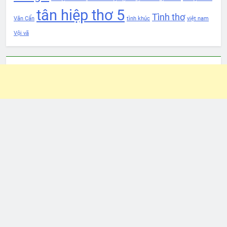
tân hiệp thơ 5
Tình thơ
Văn Cẩn
tình khúc
việt nam
Vội vã