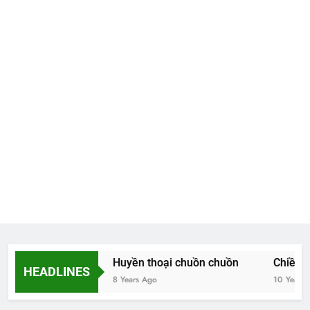
Hoa và thơ
Huyền thoại chuồn chuồn
Chiều thư
HEADLINES
8 Years Ago
8 Years Ago
10 Years Ago