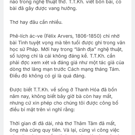
nào trong nghệ thuật thơ. T.T.Kh. viết bốn bài, có
bài đã gây được vang hưởng.
Thơ hay đâu cần nhiều.
Phê-lích ác-ve (Félix Arvers, 1806-1850) chỉ nhờ
bài Tình tuyệt vọng mà tên tuổi được ghi trong văn
học sử Pháp. Mới hay trong “lãnh địa” nghệ thuật,
số lượng chỉ là cái không đáng kể. T.T.Kh. cần
phải đợc xem xét và đáng giá như một tác giả của
dòng thơ lãng mạn trước Cách mạng tháng Tám.
Điều đó không có gì là quá đáng.
Được biết T.T.Kh. về sống ở Thanh Hóa đã bốn
năm nay, không biết bây giờ bà còn hay mất,
nhưng cứ xin phép cho chúng tôi được công bố
điều bí mật trên vì nghĩ rằng:
Thời gian đi đã dài, nhà thơ Thâm Tâm đã mất,
ông nhà cũng quy tiên. Vả lại, cũng vì công việc