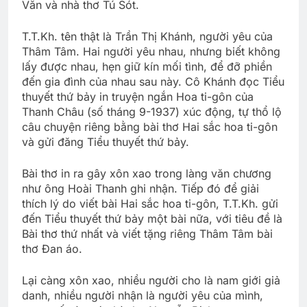
Văn và nhà thơ Tú Sót.
T.T.Kh. tên thật là Trần Thị Khánh, người yêu của
Thâm Tâm. Hai người yêu nhau, nhưng biết không
lấy được nhau, hẹn giữ kín mối tình, để đỡ phiền
đến gia đình của nhau sau này. Cô Khánh đọc Tiểu
thuyết thứ bảy in truyện ngắn Hoa ti-gôn của
Thanh Châu (số tháng 9-1937) xúc động, tự thổ lộ
câu chuyện riêng bằng bài thơ Hai sắc hoa ti-gôn
và gửi đăng Tiểu thuyết thứ bảy.
Bài thơ in ra gây xôn xao trong làng văn chương
như ông Hoài Thanh ghi nhận. Tiếp đó để giải
thích lý do viết bài Hai sắc hoa ti-gôn, T.T.Kh. gửi
đến Tiểu thuyết thứ bảy một bài nữa, với tiêu đề là
Bài thơ thứ nhất và viết tặng riêng Thâm Tâm bài
thơ Đan áo.
Lại càng xôn xao, nhiều người cho là nam giới giả
danh, nhiều người nhận là người yêu của mình,