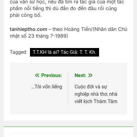
của văn sử học, nếu đã tìm ra tác giả của một tác
phẩm nổi tiếng thì dù đắn đo đến đâu rồi cũng
phải công bố.
tanhieptho.com
– theo Hoàng Tiến/(Nhân dân Chủ
nhật số 23 tháng 7-1989)
Tagged:
T.T.KH là ai? Tác Giả: T. T. Kh.
Previous:
Next:
Post
navigation
…Tôi vốn liếng
Cuộc đời và sự
nghiệp nhà thơ, nhà
viết kịch Thâm Tâm