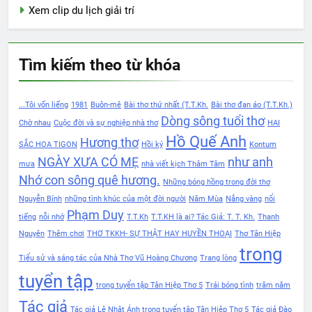
Xem clip du lịch giải trí
Tìm kiếm theo từ khóa
...Tôi vốn liếng
1981
Buôn-mê
Bài thơ thứ nhất (T.T.Kh.
Bài thơ đan áo (T.T.Kh.)
Dòng sông tuổi thơ
Chờ nhau
Cuộc đời và sự nghiệp nhà thơ
HAI
Hồ Quế Anh
Hương thơ
SẮC HOA TIGON
Hồi ký
Kontum
NGÀY XƯA CÓ MẸ
như anh
mưa
nhà viết kịch Thâm Tâm
Nhớ con sông quê hương.
Những bóng hồng trong đời thơ
Nguyễn Bính
những tình khúc của một đời người
Năm Mùa
Nắng vàng
nổi
Phạm Duy
tiếng
nỗi nhớ
T.T.Kh
T.T.KH là ai? Tác Giả: T. T. Kh.
Thanh
Nguyên
Thêm chơi
THƠ TKKH- SỰ THẬT HAY HUYỀN THOẠI
Thơ Tân Hiệp
trong
Tiểu sử và sáng tác của Nhà Thơ Vũ Hoàng Chương
Trang lòng
tuyển tập
trong tuyển tập Tân Hiệp Thơ 5
Trái bóng tình
trăm năm
Tác giả
Tác giả Lê Nhật Ánh trong tuyển tập Tân Hiệp Thơ 5
Tác giả Đào