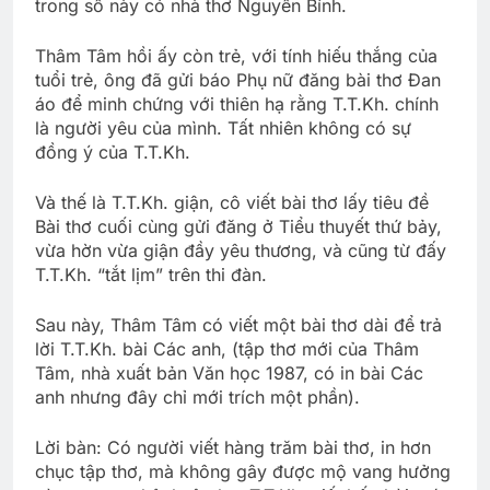
trong số này có nhà thơ Nguyễn Bính.
Thâm Tâm hồi ấy còn trẻ, với tính hiếu thắng của
tuổi trẻ, ông đã gửi báo Phụ nữ đăng bài thơ Đan
áo để minh chứng với thiên hạ rằng T.T.Kh. chính
là người yêu của mình. Tất nhiên không có sự
đồng ý của T.T.Kh.
Và thế là T.T.Kh. giận, cô viết bài thơ lấy tiêu đề
Bài thơ cuối cùng gửi đăng ở Tiểu thuyết thứ bảy,
vừa hờn vừa giận đầy yêu thương, và cũng từ đấy
T.T.Kh. “tắt lịm” trên thi đàn.
Sau này, Thâm Tâm có viết một bài thơ dài để trả
lời T.T.Kh. bài Các anh, (tập thơ mới của Thâm
Tâm, nhà xuất bản Văn học 1987, có in bài Các
anh nhưng đây chỉ mới trích một phần).
Lời bàn: Có người viết hàng trăm bài thơ, in hơn
chục tập thơ, mà không gây được mộ vang hưởng