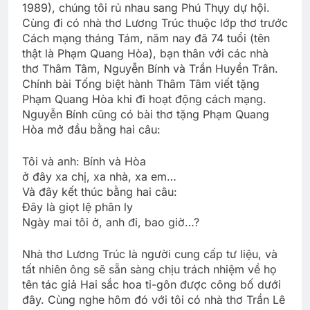
1989), chúng tôi rủ nhau sang Phú Thụy dự hội.
Cùng đi có nhà thơ Lương Trúc thuộc lớp thơ trước
Cách mạng tháng Tám, năm nay đã 74 tuổi (tên
thật là Phạm Quang Hòa), bạn thân với các nhà
thơ Thâm Tâm, Nguyễn Bính và Trần Huyền Trân.
Chính bài Tống biệt hành Thâm Tâm viết tặng
Phạm Quang Hòa khi đi hoạt động cách mạng.
Nguyễn Bính cũng có bài thơ tặng Phạm Quang
Hòa mở đầu bằng hai câu:
Tôi và anh: Bính và Hòa
ở đây xa chị, xa nhà, xa em…
Và đây kết thúc bằng hai câu:
Đây là giọt lệ phân ly
Ngày mai tôi ở, anh đi, bao giờ…?
Nhà thơ Lương Trúc là người cung cấp tư liệu, và
tất nhiên ông sẽ sẵn sàng chịu trách nhiệm về họ
tên tác giả Hai sắc hoa ti-gôn được công bố dưới
đây. Cùng nghe hôm đó với tôi có nhà thơ Trần Lê