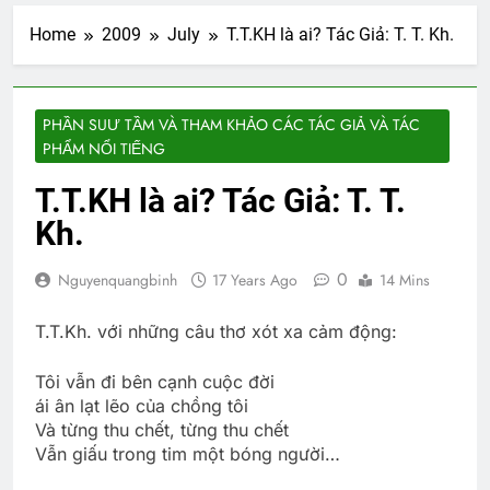
Home
2009
July
T.T.KH là ai? Tác Giả: T. T. Kh.
PHẦN SUƯ TẦM VÀ THAM KHẢO CÁC TÁC GIẢ VÀ TÁC
PHẨM NỔI TIẾNG
T.T.KH là ai? Tác Giả: T. T.
Kh.
0
Nguyenquangbinh
17 Years Ago
14 Mins
T.T.Kh. với những câu thơ xót xa cảm động:
Tôi vẫn đi bên cạnh cuộc đời
ái ân lạt lẽo của chồng tôi
Và từng thu chết, từng thu chết
Vẫn giấu trong tim một bóng người…