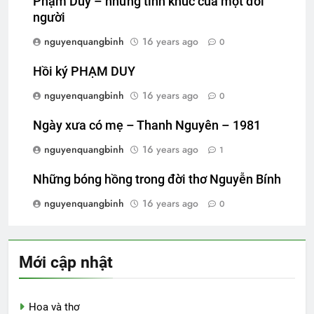
Phạm Duy – những tình khúc của một đời
người
nguyenquangbinh
16 years ago
0
Hồi ký PHẠM DUY
nguyenquangbinh
16 years ago
0
Ngày xưa có mẹ – Thanh Nguyên – 1981
nguyenquangbinh
16 years ago
1
Những bóng hồng trong đời thơ Nguyễn Bính
nguyenquangbinh
16 years ago
0
Mới cập nhật
Hoa và thơ