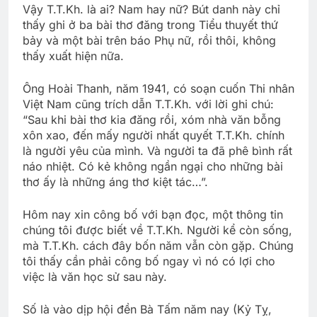
Vậy T.T.Kh. là ai? Nam hay nữ? Bút danh này chỉ
thấy ghi ở ba bài thơ đăng trong Tiểu thuyết thứ
bảy và một bài trên báo Phụ nữ, rồi thôi, không
thấy xuất hiện nữa.
Ông Hoài Thanh, năm 1941, có soạn cuốn Thi nhân
Việt Nam cũng trích dẫn T.T.Kh. với lời ghi chú:
“Sau khi bài thơ kia đăng rồi, xóm nhà văn bỗng
xôn xao, đến mấy người nhất quyết T.T.Kh. chính
là người yêu của mình. Và người ta đã phê bình rất
náo nhiệt. Có kẻ không ngần ngại cho những bài
thơ ấy là những áng thơ kiệt tác…”.
Hôm nay xin công bố với bạn đọc, một thông tin
chúng tôi được biết về T.T.Kh. Người kể còn sống,
mà T.T.Kh. cách đây bốn năm vẫn còn gặp. Chúng
tôi thấy cần phải công bố ngay vì nó có lợi cho
việc là văn học sử sau này.
Số là vào dịp hội đền Bà Tấm năm nay (Kỷ Tỵ,