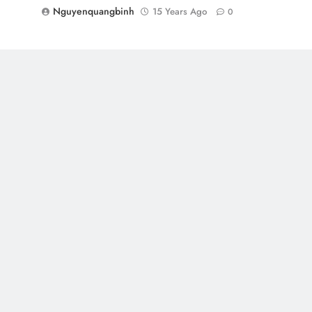
Nguyenquangbinh
15 Years Ago
0