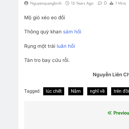
0
Nguyenquangbinh
15 Years Ago
1 Mins
Mộ gió xéo eo đồi
Thông quỳ khan
sám hối
Rụng một trái
luân hồi
Tàn tro bay cứu rỗi.
Nguyễn Liên C
Tagged:
lúc chết
Nằm
nghĩ về
trên đồ
Previou
Post
navigation