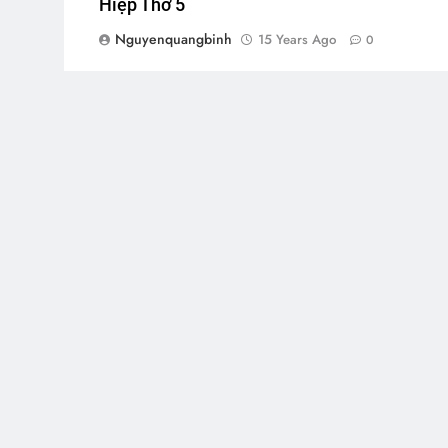
Hiệp Thơ 5
Nguyenquangbinh
15 Years Ago
0