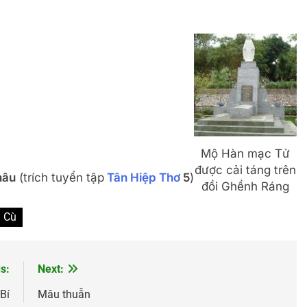
Mộ Hàn mạc Tử
được cải táng trên
hâu
(trích tuyển tập
Tân Hiệp Thơ
5
)
đồi Ghềnh Ráng
i Cù
s:
Next:
Bí
Mâu thuẫn