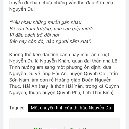
truyền đi chan chứa những vần thơ đau đớn của
Nguyễn Du:
“Yêu nhau những muốn gần nhau
Bể sâu trăm trượng, tình sâu gấp mười
Vì đâu cách trở đôi nơi
Bến nay còn đó, nào người năm xưa”.
Không thể kéo dài tình cảnh này mãi, anh ruột
Nguyễn Du là Nguyễn Khản, quan đại thần nhà Lê
Trịnh hướng em sang một phương ổn định: đưa
Nguyễn Du về làng Hải An, huyện Quỳnh Côi, trấn
Sơn Nam làm con rể Hoàng giáp Đoàn Nguyễn
Thục. Hải An (nay là thôn Hải Yến, trong xã Quỳnh
Nguyên, thuộc huyện Quỳnh Phụ, tỉnh Thái Bình)
Tagged:
Một chuyện tình của thi hào Nguyễn Du