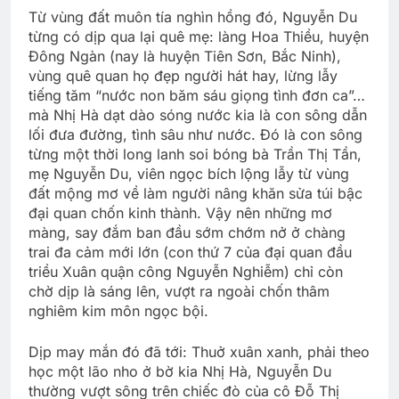
Từ vùng đất muôn tía nghìn hồng đó, Nguyễn Du
từng có dịp qua lại quê mẹ: làng Hoa Thiều, huyện
Đông Ngàn (nay là huyện Tiên Sơn, Bắc Ninh),
vùng quê quan họ đẹp người hát hay, lừng lẫy
tiếng tăm “nước non băm sáu giọng tình đơn ca”…
mà Nhị Hà dạt dào sóng nước kia là con sông dẫn
lối đưa đường, tình sâu như nước. Đó là con sông
từng một thời long lanh soi bóng bà Trần Thị Tần,
mẹ Nguyễn Du, viên ngọc bích lộng lẫy từ vùng
đất mộng mơ về làm người nâng khăn sửa túi bậc
đại quan chốn kinh thành. Vậy nên những mơ
màng, say đắm ban đầu sớm chớm nở ở chàng
trai đa cảm mới lớn (con thứ 7 của đại quan đầu
triều Xuân quận công Nguyễn Nghiễm) chỉ còn
chờ dịp là sáng lên, vượt ra ngoài chốn thâm
nghiêm kim môn ngọc bội.
Dịp may mắn đó đã tới: Thuở xuân xanh, phải theo
học một lão nho ở bờ kia Nhị Hà, Nguyễn Du
thường vượt sông trên chiếc đò của cô Đỗ Thị