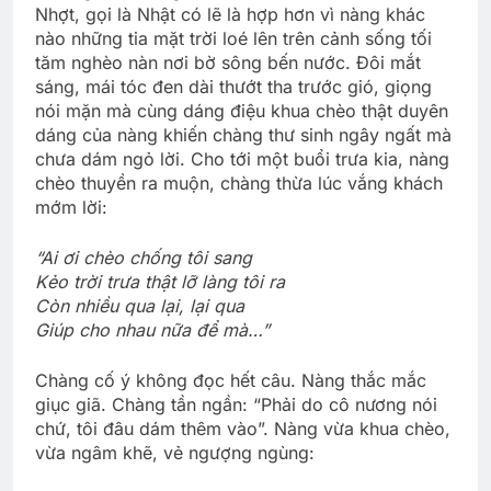
Nhợt, gọi là Nhật có lẽ là hợp hơn vì nàng khác
nào những tia mặt trời loé lên trên cảnh sống tối
tăm nghèo nàn nơi bờ sông bến nước. Đôi mắt
sáng, mái tóc đen dài thướt tha trước gió, giọng
nói mặn mà cùng dáng điệu khua chèo thật duyên
dáng của nàng khiến chàng thư sinh ngây ngất mà
chưa dám ngỏ lời. Cho tới một buổi trưa kia, nàng
chèo thuyền ra muộn, chàng thừa lúc vắng khách
mớm lời:
“Ai ơi chèo chống tôi sang
Kẻo trời trưa thật lỡ làng tôi ra
Còn nhiều qua lại, lại qua
Giúp cho nhau nữa để mà…”
Chàng cố ý không đọc hết câu. Nàng thắc mắc
giục giã. Chàng tần ngần: “Phải do cô nương nói
chứ, tôi đâu dám thêm vào”. Nàng vừa khua chèo,
vừa ngâm khẽ, vẻ ngượng ngùng: