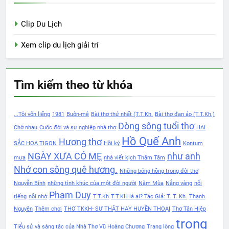
Clip Du Lịch
Xem clip du lịch giải trí
Tìm kiếm theo từ khóa
...Tôi vốn liếng
1981
Buôn-mê
Bài thơ thứ nhất (T.T.Kh.
Bài thơ đan áo (T.T.Kh.)
Dòng sông tuổi thơ
Chờ nhau
Cuộc đời và sự nghiệp nhà thơ
HAI
Hồ Quế Anh
Hương thơ
SẮC HOA TIGON
Hồi ký
Kontum
NGÀY XƯA CÓ MẸ
như anh
mưa
nhà viết kịch Thâm Tâm
Nhớ con sông quê hương.
Những bóng hồng trong đời thơ
Nguyễn Bính
những tình khúc của một đời người
Năm Mùa
Nắng vàng
nổi
Phạm Duy
tiếng
nỗi nhớ
T.T.Kh
T.T.KH là ai? Tác Giả: T. T. Kh.
Thanh
Nguyên
Thêm chơi
THƠ TKKH- SỰ THẬT HAY HUYỀN THOẠI
Thơ Tân Hiệp
trong
Tiểu sử và sáng tác của Nhà Thơ Vũ Hoàng Chương
Trang lòng