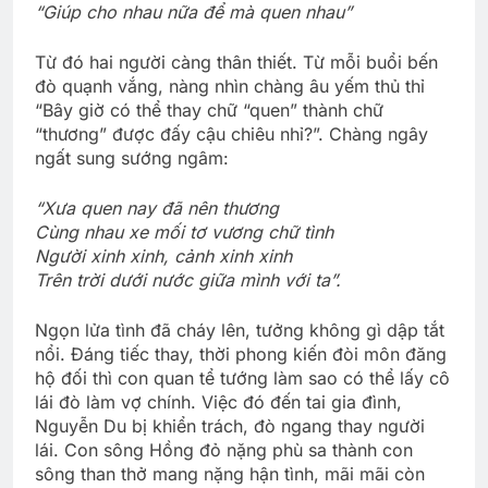
“Giúp cho nhau nữa để mà quen nhau”
Từ đó hai người càng thân thiết. Từ mỗi buổi bến
đò quạnh vắng, nàng nhìn chàng âu yếm thủ thỉ
“Bây giờ có thể thay chữ “quen” thành chữ
“thương” được đấy cậu chiêu nhỉ?”. Chàng ngây
ngất sung sướng ngâm:
“Xưa quen nay đã nên thương
Cùng nhau xe mối tơ vương chữ tình
Người xinh xinh, cảnh xinh xinh
Trên trời dưới nước giữa mình với ta”.
Ngọn lửa tình đã cháy lên, tưởng không gì dập tắt
nổi. Đáng tiếc thay, thời phong kiến đòi môn đăng
hộ đối thì con quan tể tướng làm sao có thể lấy cô
lái đò làm vợ chính. Việc đó đến tai gia đình,
Nguyễn Du bị khiển trách, đò ngang thay người
lái. Con sông Hồng đỏ nặng phù sa thành con
sông than thở mang nặng hận tình, mãi mãi còn