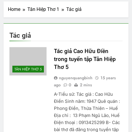
Home
Tân Hiệp Thơ 1
Tác giả
Tác giả
Tác giả Cao Hữu Điền
trong tuyển tập Tân Hiệp
Thơ 5
TÂN HIỆP THƠ 5
nguyenquangbinh
15 years
ago
0
2 mins
A-Tiểu sử: Tác giả : Cao Hữu
Điền Sinh năm: 1947 Quê quán :
Phong Điền, Thừa Thiên – Huế
Địa chỉ : 13 Phạm Ngũ Lão, Huế
Điện thoại : 0913425299 B- Các
bài thơ đã đăng trong tuyển tập