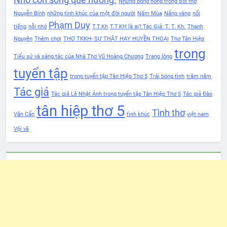
Những bóng hồng trong đời thơ
Nguyễn Bính
những tình khúc của một đời người
Năm Mùa
Nắng vàng
nổi
Phạm Duy
tiếng
nỗi nhớ
T.T.Kh
T.T.KH là ai? Tác Giả: T. T. Kh.
Thanh
Nguyên
Thêm chơi
THƠ TKKH- SỰ THẬT HAY HUYỀN THOẠI
Thơ Tân Hiệp
trong
Tiểu sử và sáng tác của Nhà Thơ Vũ Hoàng Chương
Trang lòng
tuyển tập
trong tuyển tập Tân Hiệp Thơ 5
Trái bóng tình
trăm năm
Tác giả
Tác giả Lê Nhật Ánh trong tuyển tập Tân Hiệp Thơ 5
Tác giả Đào
tân hiệp thơ 5
Tình thơ
Văn Cẩn
tình khúc
việt nam
Vội vã