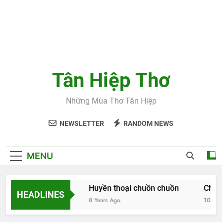
Tân Hiệp Thơ
Những Mùa Thơ Tân Hiệp
NEWSLETTER
RANDOM NEWS
MENU
Hoa và thơ
Huyền thoại chuồn chuồn
Chiều 
HEADLINES
8 Years Ago
8 Years Ago
10 Years