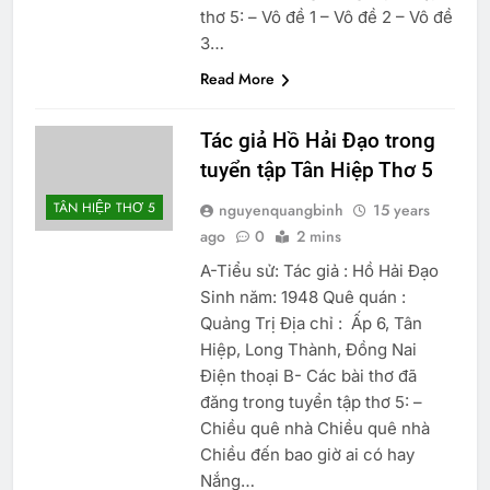
thơ 5: – Vô đề 1 – Vô đề 2 – Vô đề
3…
Read More
Tác giả Hồ Hải Đạo trong
tuyển tập Tân Hiệp Thơ 5
TÂN HIỆP THƠ 5
nguyenquangbinh
15 years
ago
0
2 mins
A-Tiểu sử: Tác giả : Hồ Hải Đạo
Sinh năm: 1948 Quê quán :
Quảng Trị Địa chỉ : Ấp 6, Tân
Hiệp, Long Thành, Đồng Nai
Điện thoại B- Các bài thơ đã
đăng trong tuyển tập thơ 5: –
Chiều quê nhà Chiều quê nhà
Chiều đến bao giờ ai có hay
Nắng…