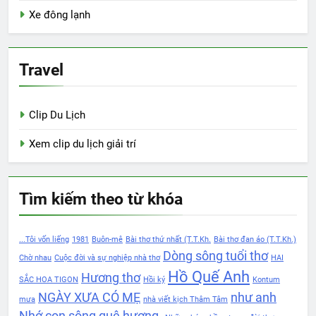
Xe đông lạnh
Travel
Clip Du Lịch
Xem clip du lịch giải trí
Tìm kiếm theo từ khóa
...Tôi vốn liếng
1981
Buôn-mê
Bài thơ thứ nhất (T.T.Kh.
Bài thơ đan áo (T.T.Kh.)
Dòng sông tuổi thơ
Chờ nhau
Cuộc đời và sự nghiệp nhà thơ
HAI
Hồ Quế Anh
Hương thơ
SẮC HOA TIGON
Hồi ký
Kontum
NGÀY XƯA CÓ MẸ
như anh
mưa
nhà viết kịch Thâm Tâm
Nhớ con sông quê hương.